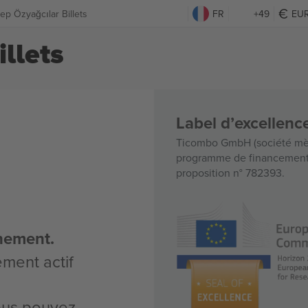
ep Özyağcılar Billets
FR
+49
EU
llets
Label d’excellen
Ticombo GmbH (société mèr
programme de financement d
proposition n° 782393.
nement.
ement actif
vous pouvez