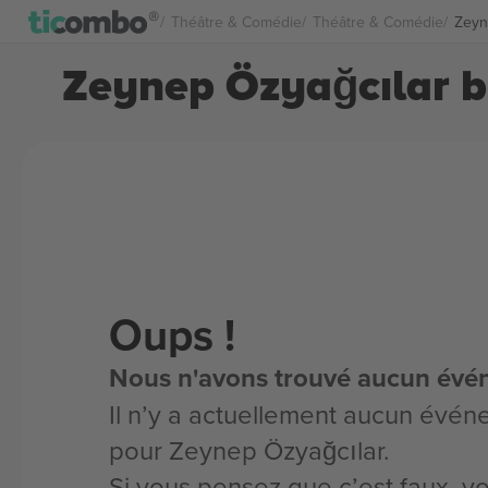
Théâtre & Comédie
Théâtre & Comédie
Zeyn
Zeynep Özyağcılar bi
Oups !
Nous n'avons trouvé aucun évé
Il n’y a actuellement aucun évén
pour Zeynep Özyağcılar.
Si vous pensez que c’est faux, 