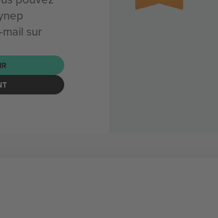
eynep
mail sur
IR
NT