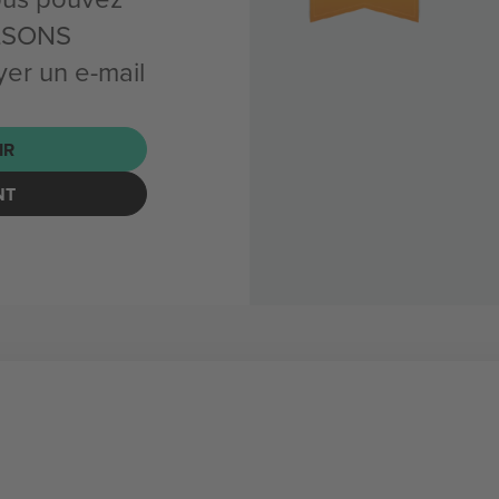
ILSONS
r un e-mail
IR
NT