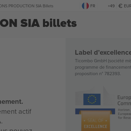
ONS PRODUCTION SIA Billets
FR
+49
EU
N SIA billets
Label d’excellen
Ticombo GmbH (société mèr
programme de financement d
proposition n° 782393.
nement.
ement actif
.
vous pouvez