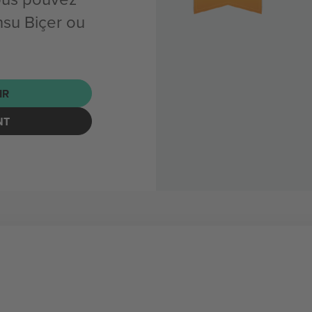
su Biçer ou
IR
NT