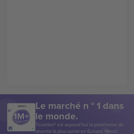
Le marché n ° 1 dans
MERCI!
le monde.
Ticombo® est aujourd’hui la plateforme de
revente la plus suivie en Europe. Merci!