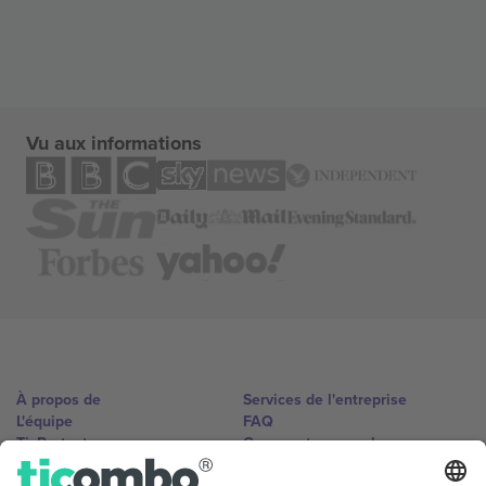
Vu aux informations
À propos de
Services de l'entreprise
L'équipe
FAQ
TixProtect
Comment ça marche
Imprimer
Hôtels