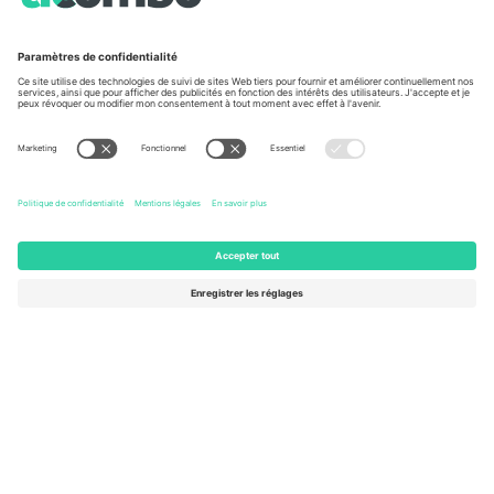
Conditions générales
Centre d'information sur la Coup
Programme d'affiliation
Nous contacter
Ticombo France
Mimi Balkanska 132, 1540, Sofia,
Bulgaria
L'entité juridique du fournisseur de la plateforme peut changer en
fonction du lieu, de l'événement et/ou du domaine. Pour plus de
détails, consultez la page spécifique de l'événement, les mentions
légales et les conditions.,
Imprimer
et
Termes.
© 2026 Ticombo.
Tous droits réservés.