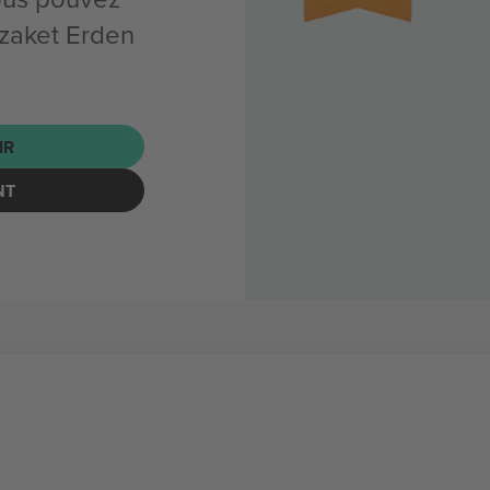
zaket Erden
IR
NT