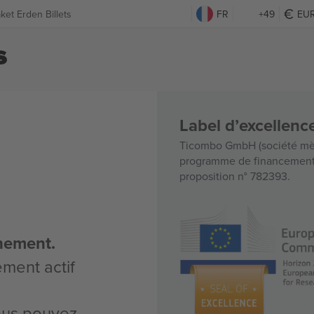
ket Erden Billets
FR
+49
EU
s
Label d’excellen
Ticombo GmbH (société mèr
programme de financement d
proposition n° 782393.
nement.
ement actif
vous pouvez