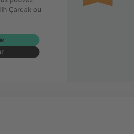
lih Çardak ou
IR
NT