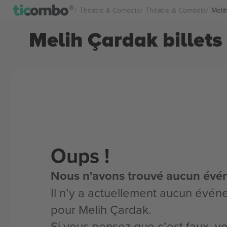
Théâtre & Comédie
Théâtre & Comédie
Melih
Melih Çardak billets
Oups !
Nous n'avons trouvé aucun évé
Il n’y a actuellement aucun évén
pour Melih Çardak.
Si vous pensez que c’est faux, 