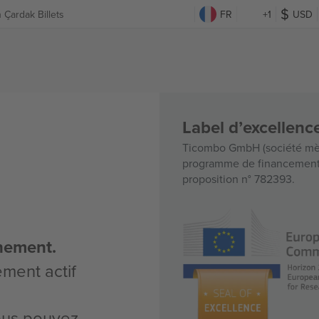
 Çardak Billets
FR
+1
USD
Label d’excellen
Ticombo GmbH (société mèr
programme de financement d
proposition n° 782393.
nement.
ement actif
vous pouvez