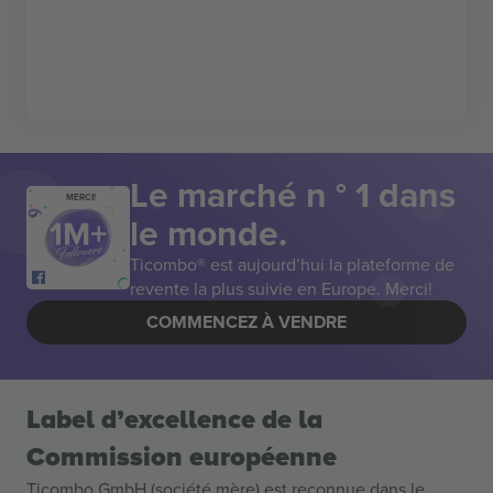
Le marché n ° 1 dans
MERCI!
le monde.
Ticombo® est aujourd’hui la plateforme de
revente la plus suivie en Europe. Merci!
COMMENCEZ À VENDRE
Label d’excellence de la
Commission européenne
Ticombo GmbH (société mère) est reconnue dans le