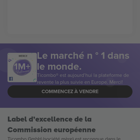
Le marché n ° 1 dans
MERCI!
le monde.
Ticombo® est aujourd’hui la plateforme de
revente la plus suivie en Europe. Merci!
COMMENCEZ À VENDRE
Label d’excellence de la
Commission européenne
Ticombo GmbH (société mère) est reconnue dans le