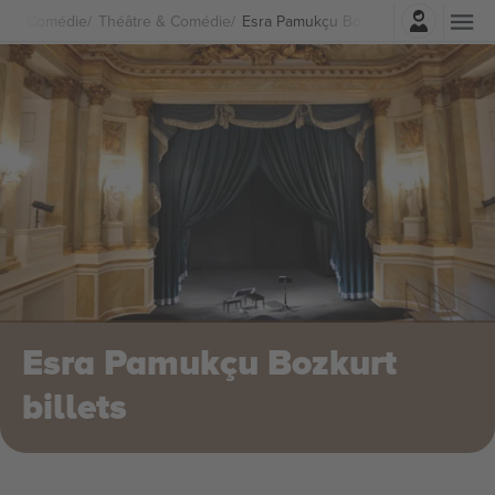
Connexion
re & Comédie
Théâtre & Comédie
Esra Pamukçu Bozkurt Billets
Esra Pamukçu Bozkurt
billets