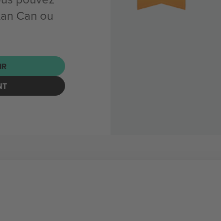
kan Can ou
IR
NT