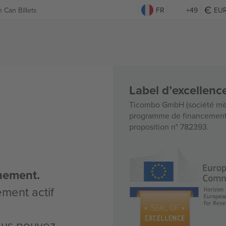
 Can Billets
FR
+49
EU
Label d’excellen
Ticombo GmbH (société mèr
programme de financement d
proposition n° 782393.
nement.
ement actif
vous pouvez