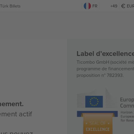
Türk Billets
FR
+49
EU
Label d’excellen
Ticombo GmbH (société mèr
programme de financement d
proposition n° 782393.
nement.
ement actif
vous pouvez