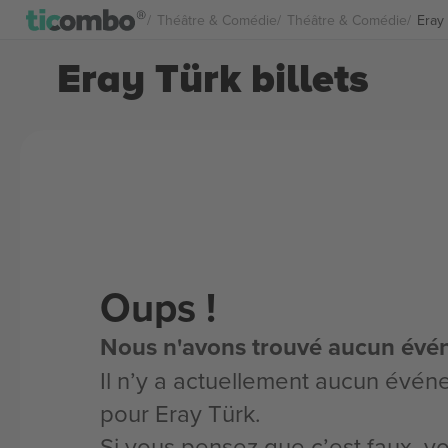
Théâtre & Comédie
Théâtre & Comédie
Eray 
Eray Türk billets
Oups !
Nous n'avons trouvé aucun évé
Il n’y a actuellement aucun évén
pour Eray Türk.
Si vous pensez que c’est faux, 