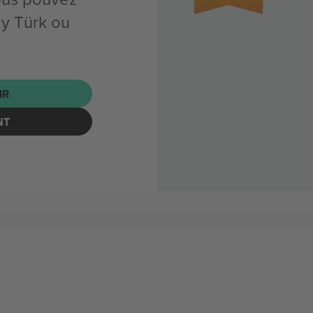
y Türk ou
IR
NT