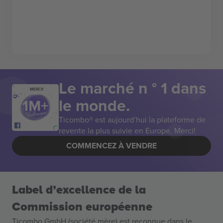
Le marché n ° 1 dans
MERCI!
le monde.
Ticombo® est aujourd’hui la plateforme de
revente la plus suivie en Europe. Merci!
COMMENCEZ À VENDRE
Label d’excellence de la
Commission européenne
Ticombo GmbH (société mère) est reconnue dans le