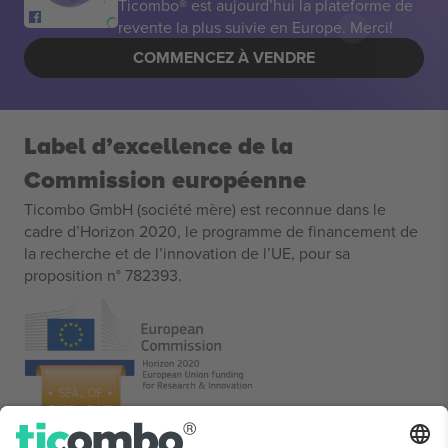
Ticombo® est aujourd’hui la plateforme de
revente la plus suivie en Europe. Merci!
COMMENCEZ À VENDRE
Label d’excellence de la
Commission européenne
Ticombo GmbH (société mère) est reconnue dans le
cadre d’Horizon 2020, le programme de financement de
la recherche et de l’innovation de l’UE, pour sa
proposition n° 782393.