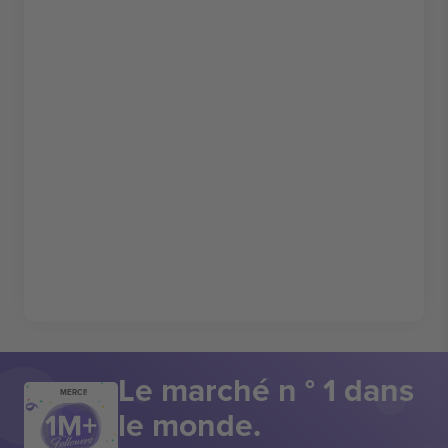
Le marché n ° 1 dans
MERCI!
le monde.