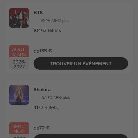
BTS
ID
,
PH
,
AR
+12 plus
10463 Billets
AOÛT
-
135 €
de
MARS
2026
-
TROUVER UN ÉVÉNEMENT
2027
Shakira
QA
,
EG
,
AE
+2 plus
4172 Billets
SEPT.
-
72 €
de
NOV.