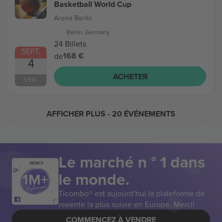
Basketball World Cup
Arena Berlin
Berlin, Germany
24 Billets
SEPT.
168 €
de
4
ACHETER
VEN.
AFFICHER PLUS
- 20 ÉVÉNEMENTS
Le marché n ° 1 dans
MERCI!
le monde.
Ticombo® est aujourd’hui la plateforme de
revente la plus suivie en Europe. Merci!
COMMENCEZ À VENDRE