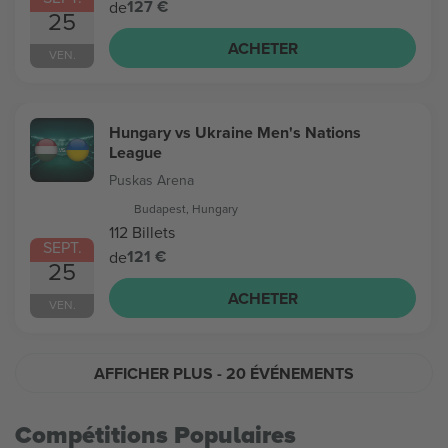
127 €
de
25
ACHETER
VEN.
Hungary vs Ukraine Men's Nations
League
Puskas Arena
Budapest, Hungary
112 Billets
SEPT.
121 €
de
25
ACHETER
VEN.
AFFICHER PLUS
- 20 ÉVÉNEMENTS
Compétitions Populaires