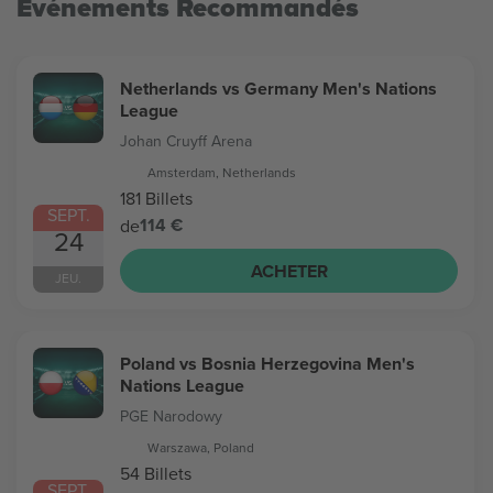
Evénements Recommandés
Netherlands vs Germany Men's Nations
League
Johan Cruyff Arena
Amsterdam, Netherlands
181 Billets
SEPT.
114 €
de
24
ACHETER
JEU.
Poland vs Bosnia Herzegovina Men's
Nations League
PGE Narodowy
Warszawa, Poland
54 Billets
SEPT.