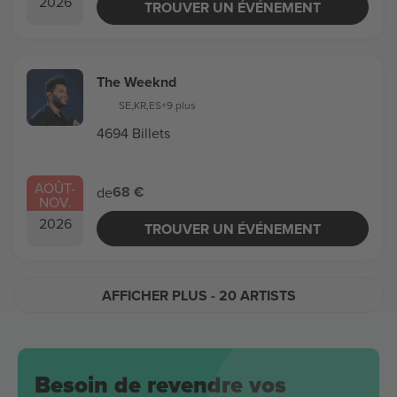
2026
TROUVER UN ÉVÉNEMENT
The Weeknd
SE
,
KR
,
ES
+9 plus
4694 Billets
AOÛT
-
68 €
de
NOV.
2026
TROUVER UN ÉVÉNEMENT
AFFICHER PLUS
- 20 ARTISTS
Besoin de revendre vos