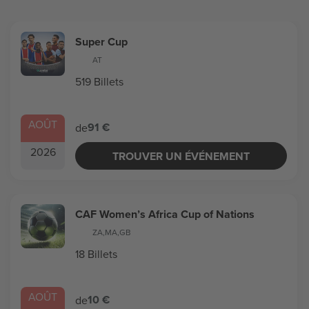
Super Cup
AT
519 Billets
AOÛT
91 €
de
2026
TROUVER UN ÉVÉNEMENT
CAF Women’s Africa Cup of Nations
ZA
,
MA
,
GB
18 Billets
AOÛT
10 €
de