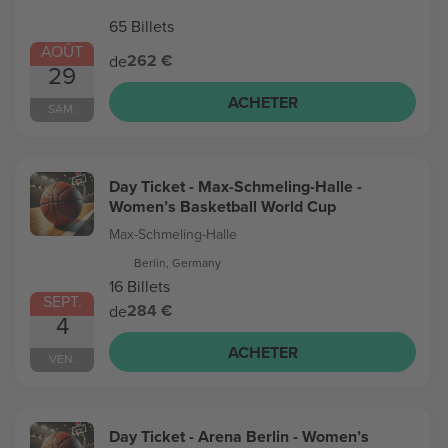
65 Billets
AOÛT
262 €
de
29
ACHETER
SAM.
Day Ticket - Max-Schmeling-Halle -
Women’s Basketball World Cup
Max-Schmeling-Halle
Berlin, Germany
16 Billets
SEPT.
284 €
de
4
ACHETER
VEN.
Day Ticket - Arena Berlin - Women’s