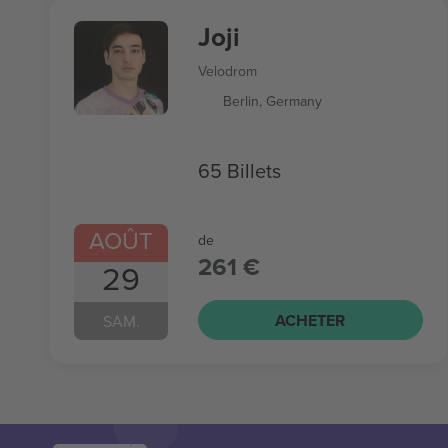
Joji
Velodrom
Berlin, Germany
65 Billets
AOÛT
de
261 €
29
ACHETER
SAM.