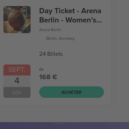
Day Ticket - Arena
Berlin - Women’s
Basketball World
Arena Berlin
Cup
Berlin, Germany
24 Billets
SEPT.
de
168 €
4
ACHETER
VEN.