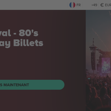
FR
+49
EU
al - 80's
day
Billets
TS MAINTENANT