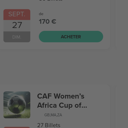
SEPT.
de
170 €
27
ACHETER
DIM.
CAF Women’s
Africa Cup of
Nations
GB
,
MA
,
ZA
27 Billets