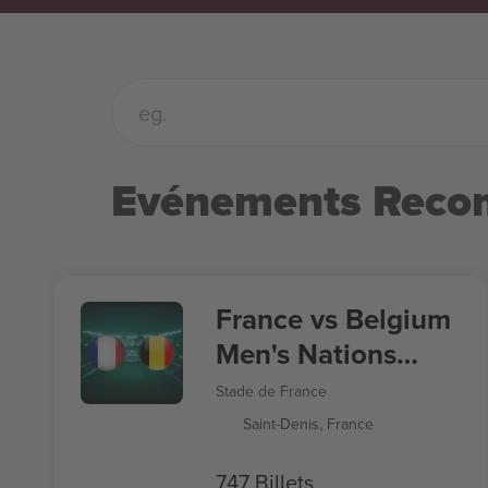
Evénements Rec
France vs Belgium
Men's Nations
League
Stade de France
Saint-Denis, France
747 Billets