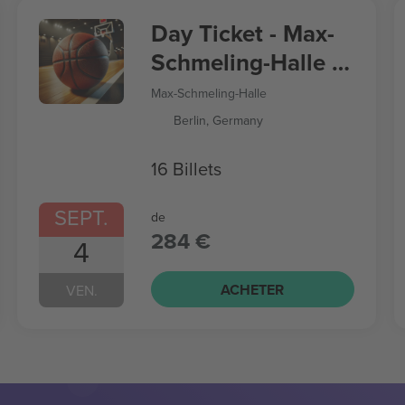
Day Ticket - Max-
Schmeling-Halle -
Women’s
Max-Schmeling-Halle
Basketball World
Berlin, Germany
Cup
16 Billets
SEPT.
de
284 €
4
ACHETER
VEN.