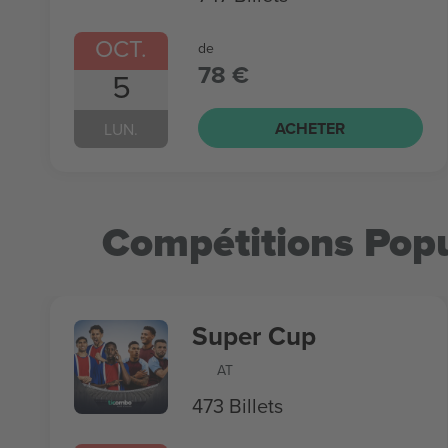
OCT.
de
78 €
5
ACHETER
LUN.
Compétitions Popu
Super Cup
AT
473 Billets