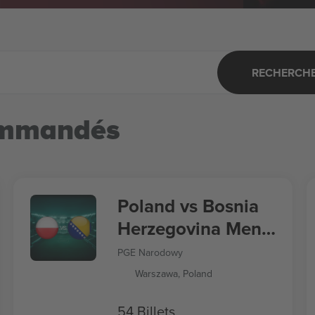
RECHERCHER
ommandés
Poland vs Bosnia
Herzegovina Men's
Nations League
PGE Narodowy
Warszawa, Poland
54 Billets