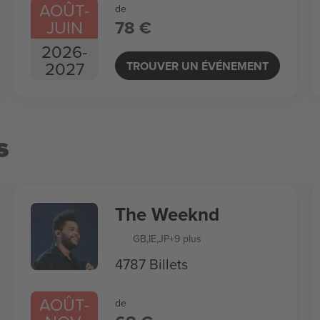
AOÛT
-
de
JUIN
78 €
2026
-
2027
TROUVER UN ÉVÉNEMENT
s
The Weeknd
GB
,
IE
,
JP
+9 plus
4787 Billets
AOÛT
-
de