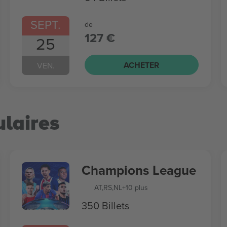
SEPT.
de
127 €
25
ACHETER
VEN.
laires
Champions League
AT
,
RS
,
NL
+10 plus
350 Billets