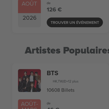
AOÛT
de
126 €
2026
TROUVER UN ÉVÉNEMENT
Artistes Populaire
BTS
HK
,
TW
,
ID
+12 plus
10608 Billets
AOÛT
-
de