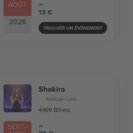
AOÛT
de
13 €
2026
TROUVER UN ÉVÉNEMENT
Shakira
SA
,
ES
,
QA
+2 plus
4469 Billets
SEPT.
-
de