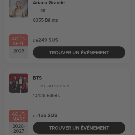
Ariana Grande
GB
6355 Billets
AOÛT
-
249 $US
de
SEPT.
2026
TROUVER UN ÉVÉNEMENT
BTS
MY
,
CA
,
US
+12 plus
10428 Billets
AOÛT
-
156 $US
de
MARS
2026
-
TROUVER UN ÉVÉNEMENT
2027