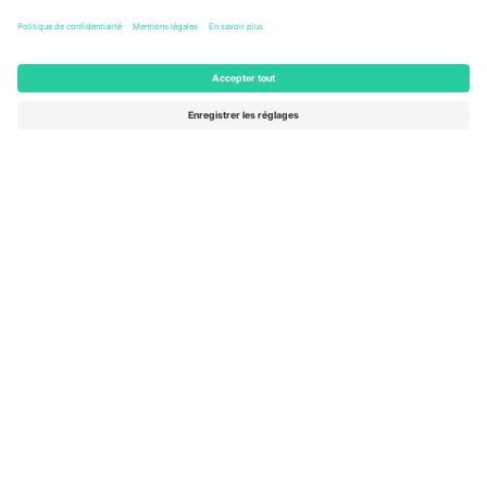
Columbus, United States
47 Billets
AOÛT
46 $US
de
15
ACHETER
SAM.
AFFICHER PLUS
- 20 ÉVÉNEMENTS
Le marché n ° 1 dans
MERCI!
le monde.
Ticombo® est aujourd’hui la plateforme de
revente la plus suivie en Europe. Merci!
COMMENCEZ À VENDRE