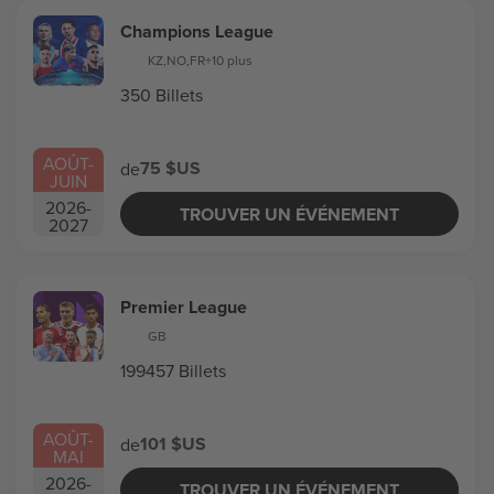
Champions League
KZ
,
NO
,
FR
+10 plus
350 Billets
AOÛT
-
75 $US
de
JUIN
2026
-
TROUVER UN ÉVÉNEMENT
2027
Premier League
GB
199457 Billets
AOÛT
-
101 $US
de
MAI
2026
-
TROUVER UN ÉVÉNEMENT