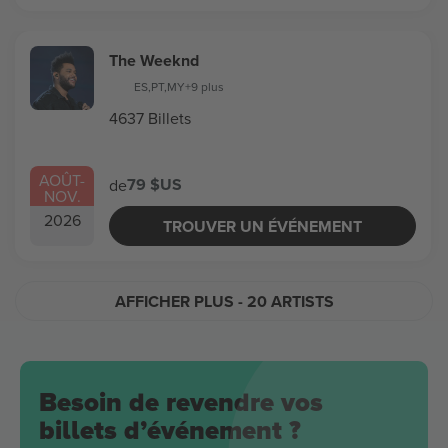
The Weeknd
ES
,
PT
,
MY
+9 plus
4637 Billets
AOÛT
-
79 $US
de
NOV.
2026
TROUVER UN ÉVÉNEMENT
AFFICHER PLUS
- 20 ARTISTS
Besoin de revendre vos
billets d’événement ?