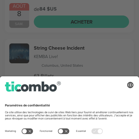
AOÛT
84 $US
de
8
ACHETER
SAM.
String Cheese Incident
KEMBA Live!
Columbus, United States
63 Billets
AOÛT
57 $US
de
12
ACHETER
MER.
St. Lucia
Newport Music Hall