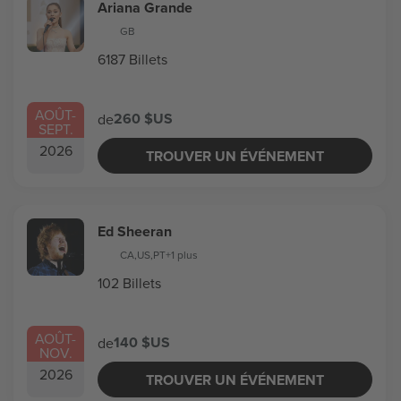
Ariana Grande
GB
6187 Billets
AOÛT
-
260 $US
de
SEPT.
2026
TROUVER UN ÉVÉNEMENT
Ed Sheeran
CA
,
US
,
PT
+1 plus
102 Billets
AOÛT
-
140 $US
de
NOV.
2026
TROUVER UN ÉVÉNEMENT