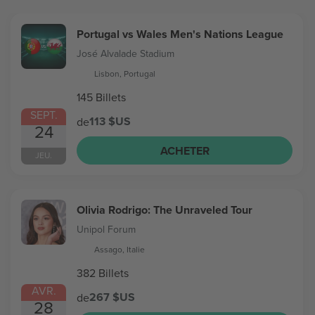
Portugal vs Wales Men's Nations League
José Alvalade Stadium
Lisbon, Portugal
145 Billets
SEPT.
113 $US
de
24
ACHETER
JEU.
Olivia Rodrigo: The Unraveled Tour
Unipol Forum
Assago, Italie
382 Billets
AVR.
267 $US
de
28