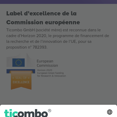
Label d’excellence de la
Commission européenne
Ticombo GmbH (société mère) est reconnue dans le
cadre d’Horizon 2020, le programme de financement de
la recherche et de l’innovation de l’UE, pour sa
proposition n° 782393.