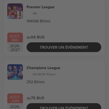
Premier League
GB
194066 Billets
AOÛT
-
59 $US
de
MAI
2026
-
TROUVER UN ÉVÉNEMENT
2027
Champions League
AZ
,
GB
,
SK
+10 plus
252 Billets
AOÛT
-
75 $US
de
JUIN
2026
-
TROUVER UN ÉVÉNEMENT