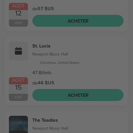
AOÛT
57 $US
de
12
ACHETER
MER.
St. Lucia
Newport Music Hall
Columbus, United States
47 Billets
AOÛT
46 $US
de
15
ACHETER
SAM.
The Toadies
Newport Music Hall