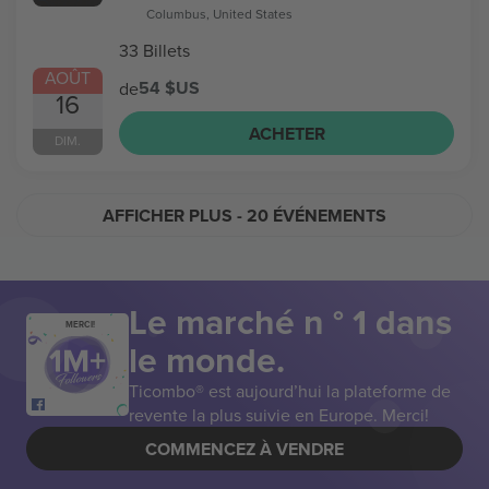
Columbus, United States
33 Billets
AOÛT
54 $US
de
16
ACHETER
DIM.
AFFICHER PLUS
- 20 ÉVÉNEMENTS
Le marché n ° 1 dans
MERCI!
le monde.
Ticombo® est aujourd’hui la plateforme de
revente la plus suivie en Europe. Merci!
COMMENCEZ À VENDRE