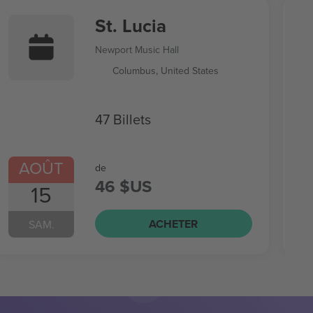
St. Lucia
Newport Music Hall
Columbus, United States
47 Billets
AOÛT
de
46 $US
15
ACHETER
SAM.