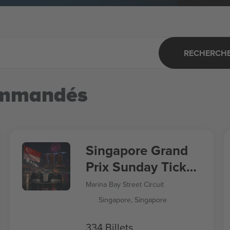
RECHERCHER
ommandés
Singapore Grand
Prix Sunday Ticket
Formula 1
Marina Bay Street Circuit
Singapore, Singapore
334 Billets