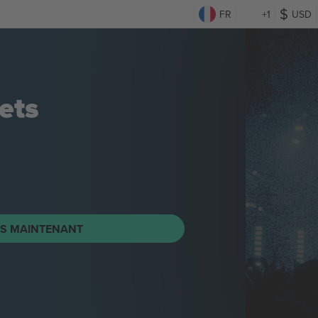
FR
+1
USD
ets
TS MAINTENANT