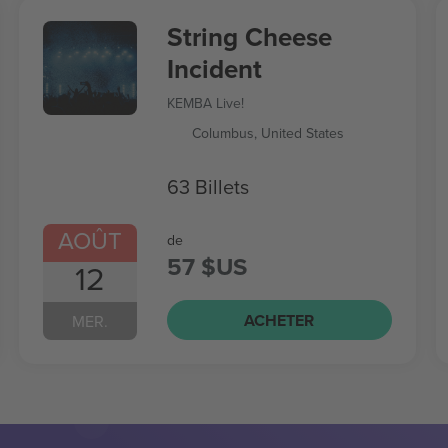
String Cheese
Incident
KEMBA Live!
Columbus, United States
63 Billets
AOÛT
de
57 $US
12
ACHETER
MER.