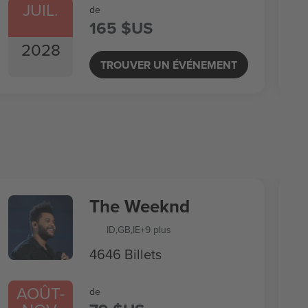
JUIL.
de
165 $US
2028
TROUVER UN ÉVÉNEMENT
The Weeknd
ID
,
GB
,
IE
+9 plus
4646 Billets
AOÛT
-
de