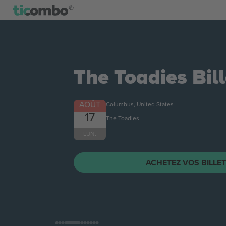
The Toadies
Bill
AOÛT
Columbus, United States
17
The Toadies
LUN.
ACHETEZ VOS BILLE