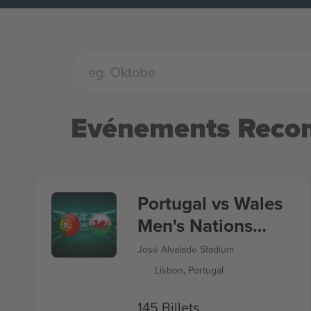
Evénements Rec
Portugal vs Wales
Men's Nations
League
José Alvalade Stadium
Lisbon, Portugal
145 Billets