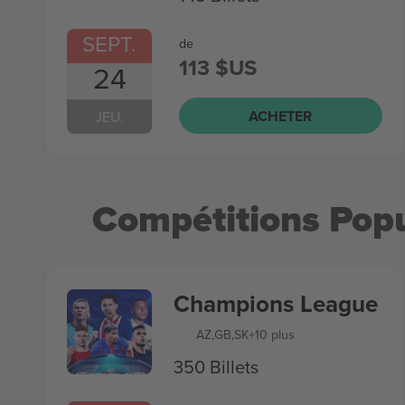
SEPT.
de
113 $US
24
ACHETER
JEU.
Compétitions Popu
Champions League
AZ
,
GB
,
SK
+10 plus
350 Billets