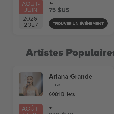
AOÛT
-
de
JUIN
75 $US
2026
-
2027
TROUVER UN ÉVÉNEMENT
Artistes Populaire
Ariana Grande
GB
6081 Billets
AOÛT
-
de