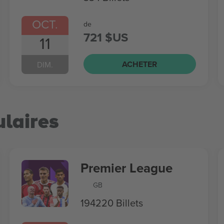
OCT.
de
721 $US
11
ACHETER
DIM.
laires
Premier League
GB
194220 Billets