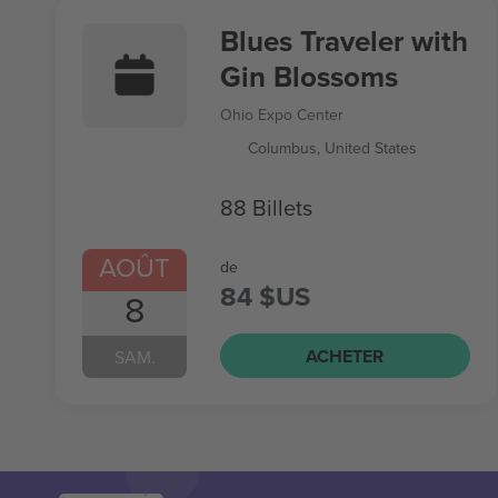
Blues Traveler with
Gin Blossoms
Ohio Expo Center
Columbus, United States
88 Billets
AOÛT
de
84 $US
8
ACHETER
SAM.