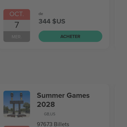
OCT.
de
344 $US
7
ACHETER
MER.
Summer Games
2028
GB
,
US
97673 Billets