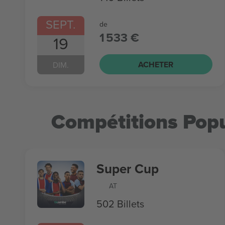
SEPT.
de
1 533 €
19
ACHETER
DIM.
Compétitions Popu
Super Cup
AT
502 Billets