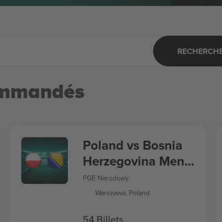
RECHERCHER
ommandés
Poland vs Bosnia
Herzegovina Men's
Nations League
PGE Narodowy
Warszawa, Poland
54 Billets