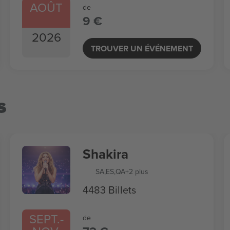
AOÛT
de
9 €
2026
TROUVER UN ÉVÉNEMENT
s
Shakira
SA
,
ES
,
QA
+2 plus
4483 Billets
SEPT.
-
de