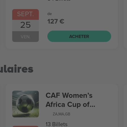
SEPT.
de
127 €
25
ACHETER
VEN.
laires
CAF Women’s
Africa Cup of
Nations
ZA
,
MA
,
GB
13 Billets