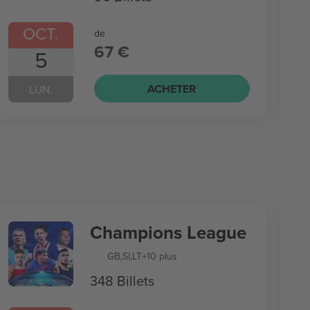
OCT.
de
67 €
5
ACHETER
LUN.
Champions League
GB
,
SI
,
LT
+10 plus
348 Billets