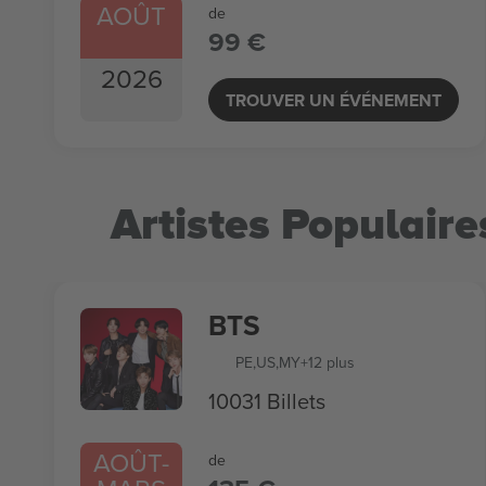
AOÛT
de
99 €
2026
TROUVER UN ÉVÉNEMENT
Artistes Populaire
BTS
PE
,
US
,
MY
+12 plus
10031 Billets
AOÛT
-
de