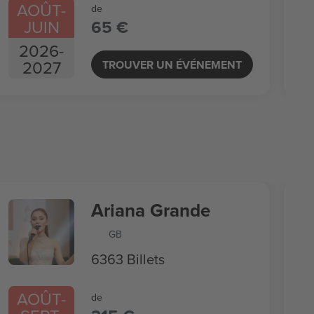
AOÛT
-
de
JUIN
65 €
2026
-
2027
TROUVER UN ÉVÉNEMENT
Ariana Grande
GB
6363 Billets
AOÛT
-
de