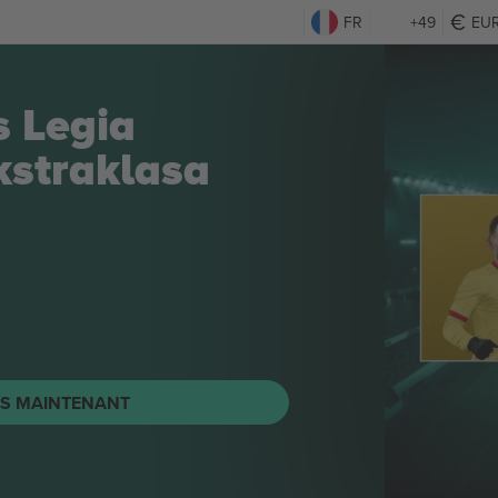
FR
+49
EU
s Legia
straklasa
TS MAINTENANT