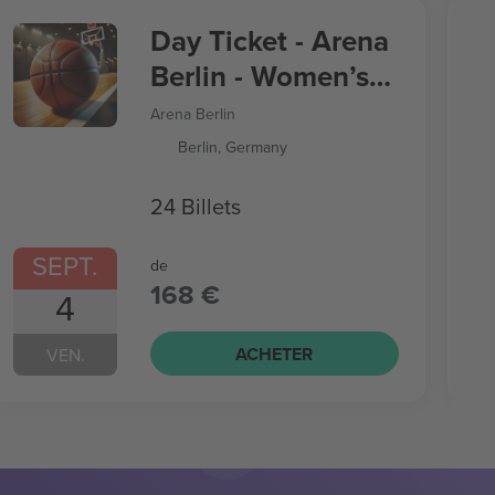
Day Ticket - Arena
Berlin - Women’s
Basketball World
Arena Berlin
Cup
Berlin, Germany
24 Billets
SEPT.
de
168 €
4
ACHETER
VEN.