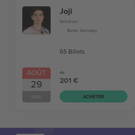
Joji
Velodrom
Berlin, Germany
65 Billets
AOÛT
de
201 €
29
ACHETER
SAM.