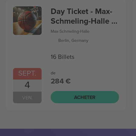
Day Ticket - Max-
Schmeling-Halle -
Women’s
Max-Schmeling-Halle
Basketball World
Berlin, Germany
Cup
16 Billets
SEPT.
de
284 €
4
ACHETER
VEN.