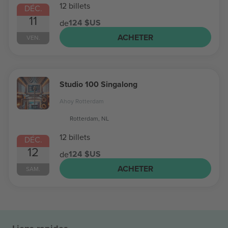
12 billets
DÉC.
11
124 $US
de
ACHETER
VEN.
Studio 100 Singalong
Ahoy Rotterdam
Rotterdam, NL
12 billets
DÉC.
12
124 $US
de
ACHETER
SAM.