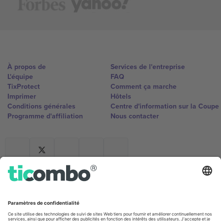
À propos de
Services de l'entreprise
L'équipe
FAQ
TixProtect
Comment ça marche
Imprimer
Hôtels
Conditions générales
Centre d'information sur la Coup
Programme d'affiliation
Nous contacter
Ticombo France