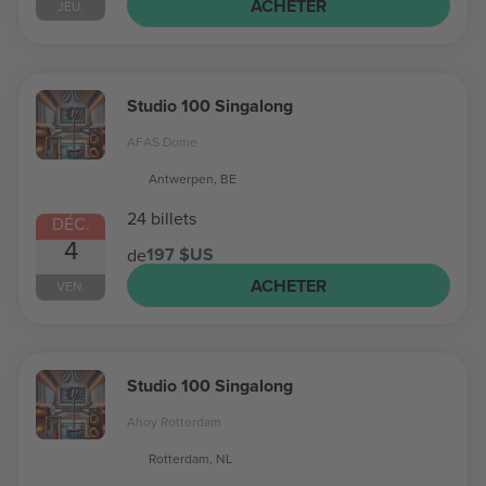
ACHETER
JEU.
Studio 100 Singalong
AFAS Dome
Antwerpen, BE
24 billets
DÉC.
4
197 $US
de
ACHETER
VEN.
Studio 100 Singalong
Ahoy Rotterdam
Rotterdam, NL