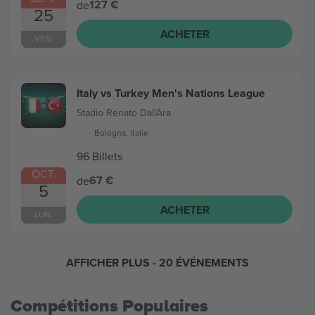
127 €
de
25
ACHETER
VEN.
Italy vs Turkey Men's Nations League
Stadio Renato DallAra
Bologna, Italie
96 Billets
OCT.
67 €
de
5
ACHETER
LUN.
AFFICHER PLUS
- 20 ÉVÉNEMENTS
Compétitions Populaires