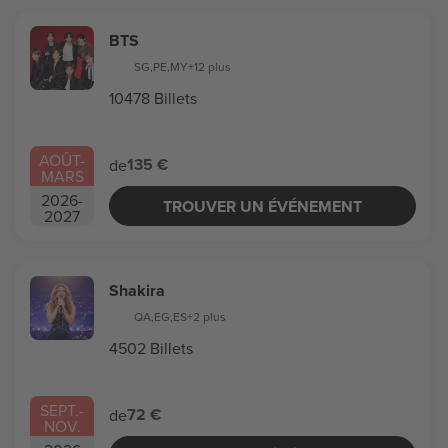
BTS
SG
,
PE
,
MY
+12 plus
10478 Billets
AOÛT
-
135 €
de
MARS
2026
-
TROUVER UN ÉVÉNEMENT
2027
Shakira
QA
,
EG
,
ES
+2 plus
4502 Billets
SEPT.
-
72 €
de
NOV.