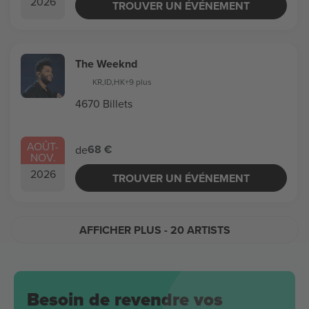
2026
TROUVER UN ÉVÉNEMENT
The Weeknd
KR
,
ID
,
HK
+9 plus
4670 Billets
AOÛT
-
68 €
de
NOV.
2026
TROUVER UN ÉVÉNEMENT
AFFICHER PLUS
- 20 ARTISTS
Besoin de revendre vos