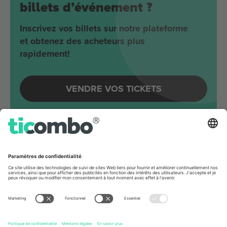
billets d’événement ?
Inscrivez vos billets sur notre plateforme
et obtenez des acheteurs plus
rapidement!
VENDRE VOS TICKETS
Evénements à venir autour
Berlin
Joji
Velodrom
Berlin, Germany