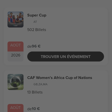
Super Cup
AT
502 Billets
AOÛT
96 €
de
2026
TROUVER UN ÉVÉNEMENT
CAF Women’s Africa Cup of Nations
GB
,
ZA
,
MA
13 Billets
AOÛT
10 €
de