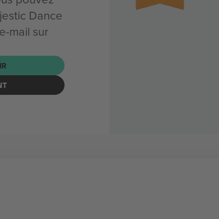
jestic Dance
-mail sur
IR
NT