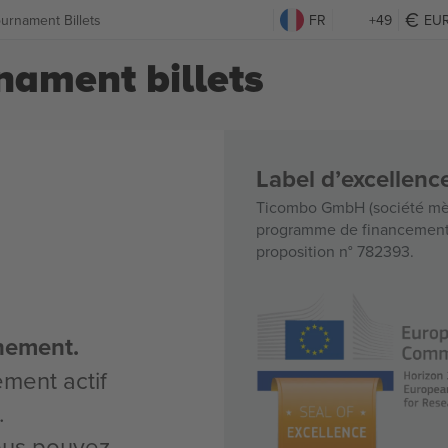
urnament Billets
FR
+49
EU
nament billets
Label d’excellen
Ticombo GmbH (société mèr
programme de financement d
proposition n° 782393.
nement.
ement actif
.
vous pouvez