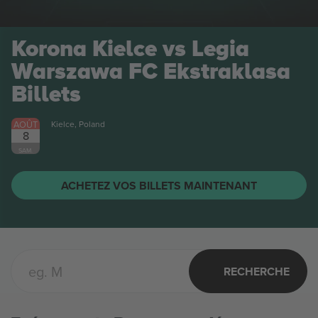
Stal Mielec vs Stal
Rzeszów 1 Liga
Billets
AOÛT
Mielec, Poland
8
SAM.
ACHETEZ VOS BILLETS MAINTENANT
RECHERCHE