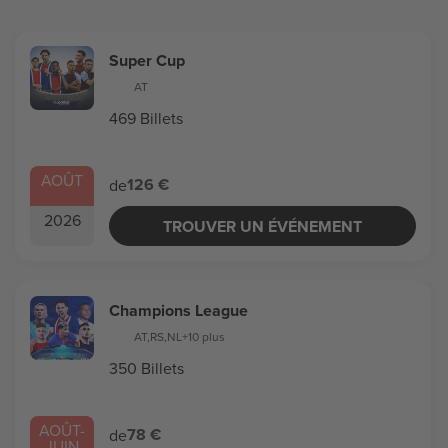
Super Cup
AT
469 Billets
AOÛT
126 €
de
2026
TROUVER UN ÉVÉNEMENT
Champions League
AT
,
RS
,
NL
+10 plus
350 Billets
AOÛT
-
78 €
de
JUIN