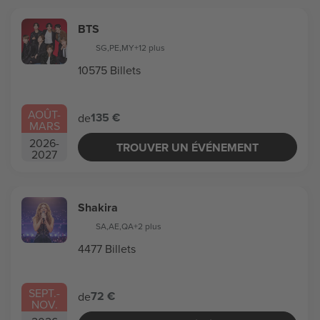
BTS
SG
,
PE
,
MY
+12 plus
10575 Billets
AOÛT
-
135 €
de
MARS
2026
-
TROUVER UN ÉVÉNEMENT
2027
Shakira
SA
,
AE
,
QA
+2 plus
4477 Billets
SEPT.
-
72 €
de
NOV.