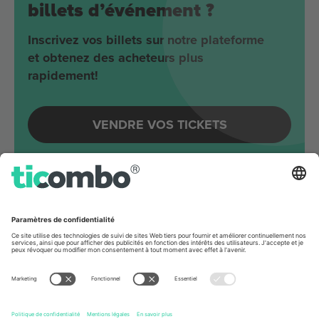
billets d’événement ?
Inscrivez vos billets sur notre plateforme
et obtenez des acheteurs plus
rapidement!
VENDRE VOS TICKETS
Evénements à venir autour
Berlin
Joji
Velodrom
Berlin, Germany