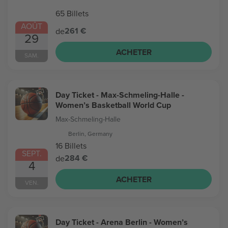
65 Billets
AOÛT
261 €
de
29
ACHETER
SAM.
Day Ticket - Max-Schmeling-Halle -
Women’s Basketball World Cup
Max-Schmeling-Halle
Berlin, Germany
16 Billets
SEPT.
284 €
de
4
ACHETER
VEN.
Day Ticket - Arena Berlin - Women’s