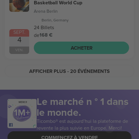
Basketball World Cup
Arena Berlin
Berlin, Germany
24 Billets
SEPT.
168 €
de
4
ACHETER
VEN.
AFFICHER PLUS
- 20 ÉVÉNEMENTS
Le marché n ° 1 dans
MERCI!
le monde.
Ticombo® est aujourd’hui la plateforme de
revente la plus suivie en Europe. Merci!
COMMENCEZ À VENDRE