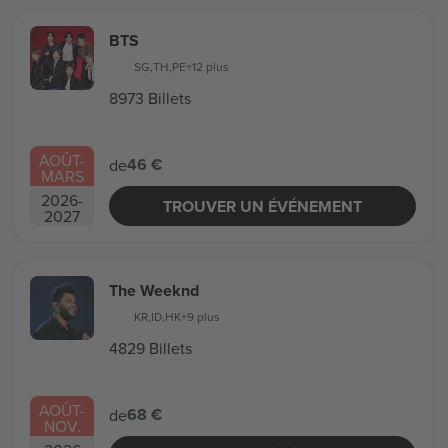
BTS
SG
,
TH
,
PE
+12 plus
8973 Billets
AOÛT
-
46 €
de
MARS
2026
-
TROUVER UN ÉVÉNEMENT
2027
The Weeknd
KR
,
ID
,
HK
+9 plus
4829 Billets
AOÛT
-
68 €
de
NOV.