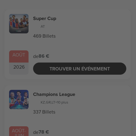
Super Cup
AT
469 Billets
AOÛT
86 €
de
2026
TROUVER UN ÉVÉNEMENT
Champions League
KZ
,
GR
,
LT
+10 plus
337 Billets
AOÛT
-
78 €
de
JUIN