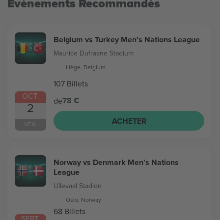
Evénements Recommandés
Belgium vs Turkey Men's Nations League
Maurice Dufrasne Stadium
Liège, Belgium
107 Billets
OCT.
78 €
de
2
ACHETER
VEN.
Norway vs Denmark Men's Nations
League
Ullevaal Stadion
Oslo, Norway
68 Billets
SEPT.