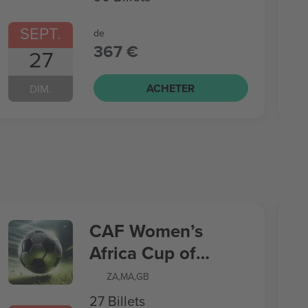
SEPT.
de
367 €
27
ACHETER
DIM.
CAF Women’s
Africa Cup of
Nations
ZA
,
MA
,
GB
27 Billets