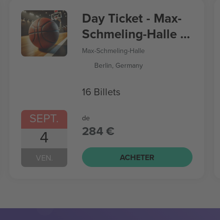
Day Ticket - Max-
Schmeling-Halle -
Women’s
Max-Schmeling-Halle
Basketball World
Berlin, Germany
Cup
16 Billets
SEPT.
de
284 €
4
ACHETER
VEN.