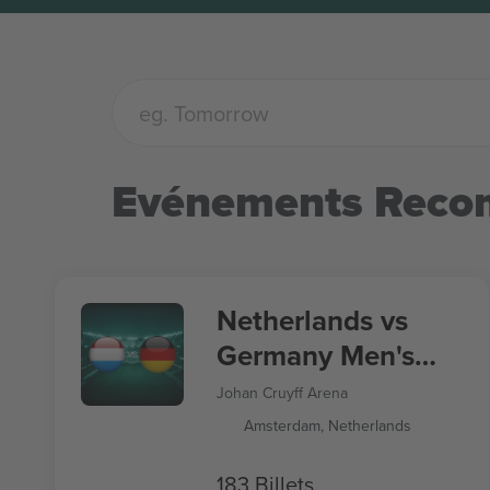
Evénements Rec
Netherlands vs
Germany Men's
Nations League
Johan Cruyff Arena
Amsterdam, Netherlands
183 Billets