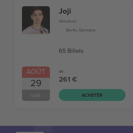
Joji
Velodrom
Berlin, Germany
65 Billets
AOÛT
de
261 €
29
ACHETER
SAM.