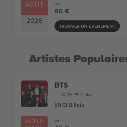
AOÛT
de
86 €
2026
TROUVER UN ÉVÉNEMENT
Artistes Populaire
BTS
SG
,
TH
,
PE
+12 plus
8973 Billets
AOÛT
-
de