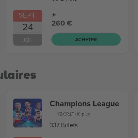
SEPT.
de
260 €
24
ACHETER
JEU.
laires
Champions League
KZ
,
GR
,
LT
+10 plus
337 Billets