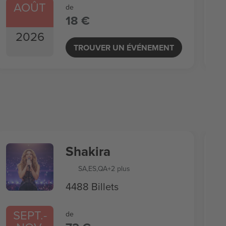
AOÛT
de
18 €
2026
TROUVER UN ÉVÉNEMENT
Shakira
SA
,
ES
,
QA
+2 plus
4488 Billets
SEPT.
-
de