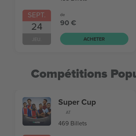
SEPT.
de
90 €
24
ACHETER
JEU.
Compétitions Popu
Super Cup
AT
469 Billets