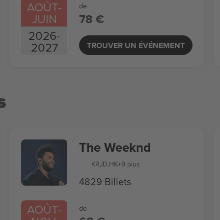
AOÛT
-
de
JUIN
78 €
2026
-
2027
TROUVER UN ÉVÉNEMENT
s
The Weeknd
KR
,
ID
,
HK
+9 plus
4829 Billets
AOÛT
-
de