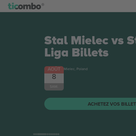
Korona Kielce v
Warszawa FC Ek
Billets
AOÛT
Kielce, Poland
8
SAM.
ACHETEZ VOS BILLE