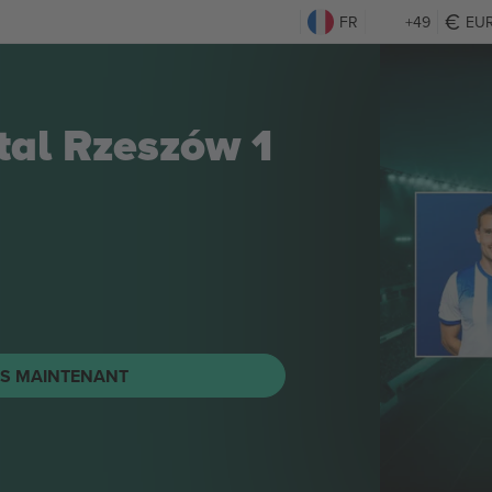
FR
+49
EU
s Legia
straklasa
TS MAINTENANT