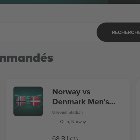
RECHERCHER
ommandés
Norway vs
Denmark Men's
Nations League
Ullevaal Stadion
Oslo, Norway
68 Billets