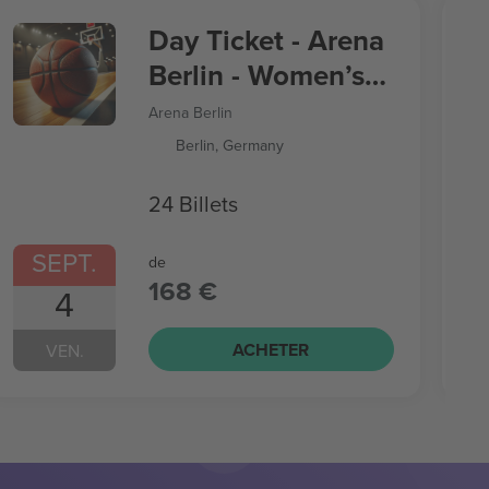
Day Ticket - Arena
Berlin - Women’s
Basketball World
Arena Berlin
Cup
Berlin, Germany
24 Billets
SEPT.
de
168 €
4
ACHETER
VEN.