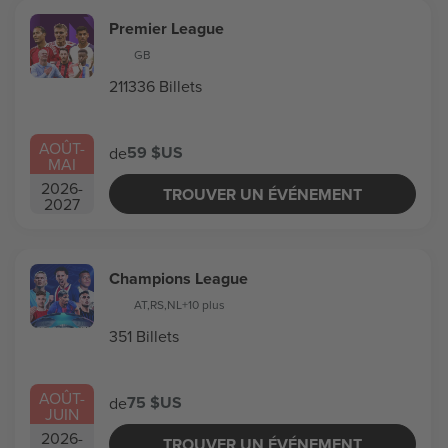
Premier League
GB
211336 Billets
AOÛT
-
59 $US
de
MAI
2026
-
TROUVER UN ÉVÉNEMENT
2027
Champions League
AT
,
RS
,
NL
+10 plus
351 Billets
AOÛT
-
75 $US
de
JUIN
2026
-
TROUVER UN ÉVÉNEMENT