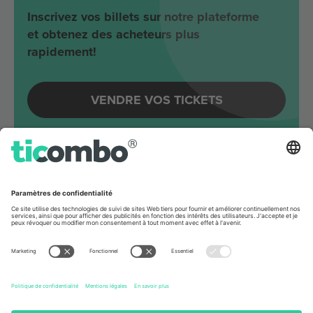
Inscrivez vos billets sur notre plateforme
et obtenez des acheteurs plus
rapidement!
VENDRE VOS TICKETS
Evénements à venir autour
Columbus
String Cheese Incident
KEMBA Live!
Columbus, United States
63 Billets