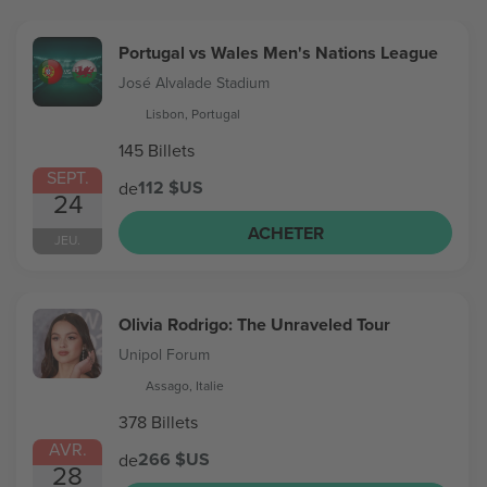
Portugal vs Wales Men's Nations League
José Alvalade Stadium
Lisbon, Portugal
145 Billets
SEPT.
112 $US
de
24
ACHETER
JEU.
Olivia Rodrigo: The Unraveled Tour
Unipol Forum
Assago, Italie
378 Billets
AVR.
266 $US
de
28