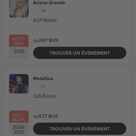
Ariana Grande
GB
6271 Billets
AOÛT
-
247 $US
de
SEPT.
2026
TROUVER UN ÉVÉNEMENT
Metallica
US
326 Billets
OCT.
-
577 $US
de
MARS
2026
-
TROUVER UN ÉVÉNEMENT
2027