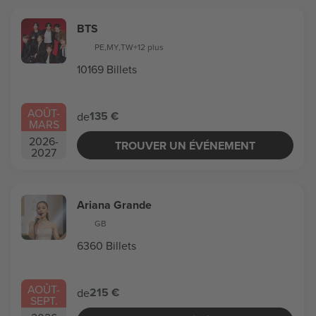
BTS
PE
,
MY
,
TW
+12 plus
10169 Billets
AOÛT
-
135 €
de
MARS
2026
-
TROUVER UN ÉVÉNEMENT
2027
Ariana Grande
GB
6360 Billets
AOÛT
-
215 €
de
SEPT.