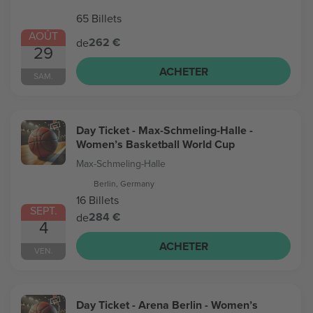
65 Billets
AOÛT
262 €
de
29
ACHETER
SAM.
Day Ticket - Max-Schmeling-Halle -
Women’s Basketball World Cup
Max-Schmeling-Halle
Berlin, Germany
16 Billets
SEPT.
284 €
de
4
ACHETER
VEN.
Day Ticket - Arena Berlin - Women’s