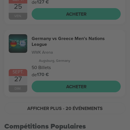
127 €
de
25
ACHETER
VEN.
Germany vs Greece Men's Nations
League
WWK Arena
Augsburg, Germany
50 Billets
SEPT.
170 €
de
27
ACHETER
DIM.
AFFICHER PLUS
- 20 ÉVÉNEMENTS
Compétitions Populaires