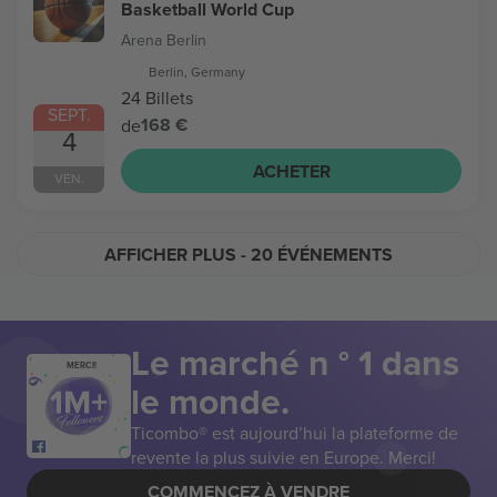
Basketball World Cup
Arena Berlin
Berlin, Germany
24 Billets
SEPT.
168 €
de
4
ACHETER
VEN.
AFFICHER PLUS
- 20 ÉVÉNEMENTS
Le marché n ° 1 dans
MERCI!
le monde.
Ticombo® est aujourd’hui la plateforme de
revente la plus suivie en Europe. Merci!
COMMENCEZ À VENDRE