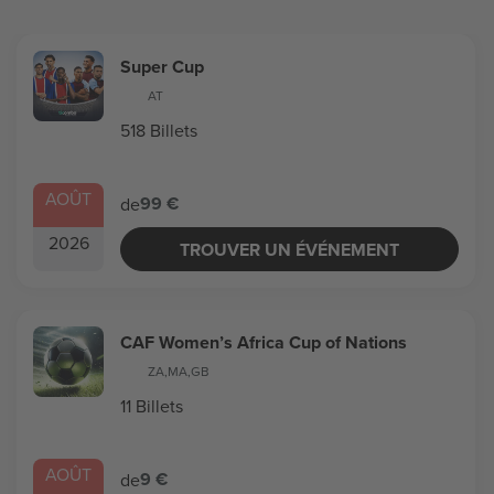
Super Cup
AT
518 Billets
AOÛT
99 €
de
2026
TROUVER UN ÉVÉNEMENT
CAF Women’s Africa Cup of Nations
ZA
,
MA
,
GB
11 Billets
AOÛT
9 €
de