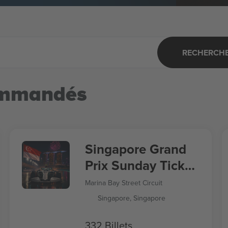
RECHERCHER
ommandés
Singapore Grand
Prix Sunday Ticket
Formula 1
Marina Bay Street Circuit
Singapore, Singapore
332 Billets