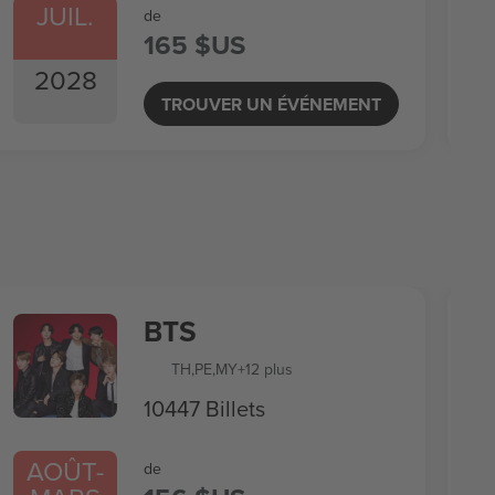
JUIL.
de
165 $US
2028
TROUVER UN ÉVÉNEMENT
BTS
TH
,
PE
,
MY
+12 plus
10447 Billets
AOÛT
-
de