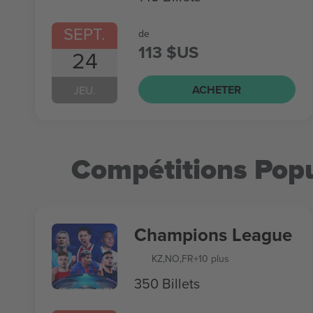
SEPT.
de
113 $US
24
ACHETER
JEU.
Compétitions Popu
Champions League
KZ
,
NO
,
FR
+10 plus
350 Billets