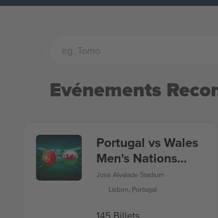
Evénements Rec
Portugal vs Wales
Men's Nations
League
José Alvalade Stadium
Lisbon, Portugal
145 Billets