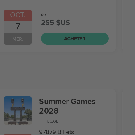
OCT.
de
265 $US
7
ACHETER
MER.
Summer Games
2028
US
,
GB
97879 Billets