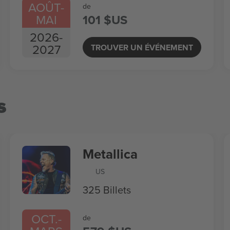
AOÛT
-
de
MAI
101 $US
2026
-
2027
TROUVER UN ÉVÉNEMENT
s
Metallica
US
325 Billets
OCT.
-
de