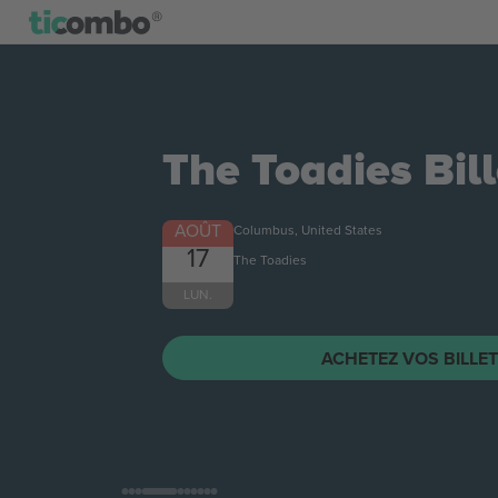
The Toadies
Bill
AOÛT
Columbus, United States
17
The Toadies
LUN.
ACHETEZ VOS BILLE