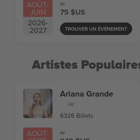
AOÛT
-
de
JUIN
75 $US
2026
-
2027
TROUVER UN ÉVÉNEMENT
Artistes Populaire
Ariana Grande
GB
6326 Billets
AOÛT
-
de