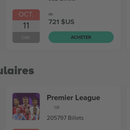
OCT.
de
721 $US
11
ACHETER
DIM.
laires
Premier League
GB
205797 Billets