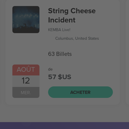
String Cheese
Incident
KEMBA Live!
Columbus, United States
63 Billets
AOÛT
de
57 $US
12
ACHETER
MER.