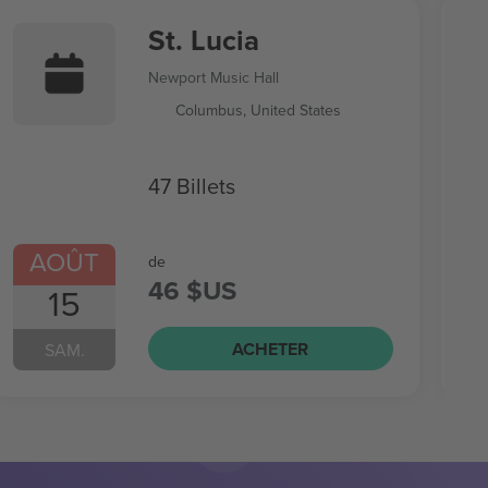
St. Lucia
Newport Music Hall
Columbus, United States
47 Billets
AOÛT
de
46 $US
15
ACHETER
SAM.