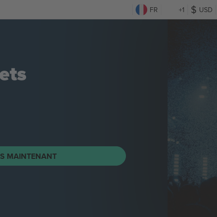
FR
+1
USD
ets
TS MAINTENANT