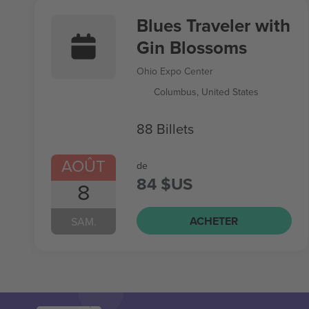
Blues Traveler with
Gin Blossoms
Ohio Expo Center
Columbus, United States
88 Billets
AOÛT
de
84 $US
8
ACHETER
SAM.