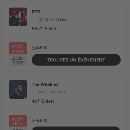
BTS
CA
,
US
,
AU
+12 plus
10572 Billets
AOÛT
-
46 €
de
MARS
2026
-
TROUVER UN ÉVÉNEMENT
2027
The Weeknd
MY
,
SE
,
PT
+9 plus
4871 Billets
AOÛT
-
68 €
de
NOV.