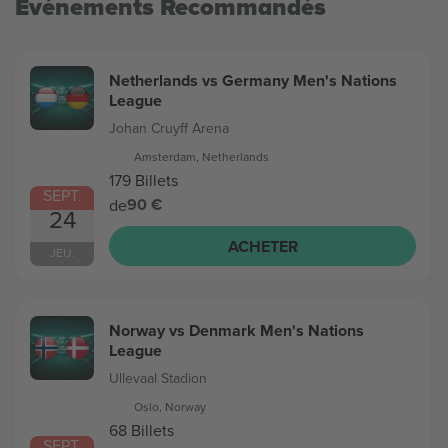
Evénements Recommandés
Netherlands vs Germany Men's Nations
League
Johan Cruyff Arena
Amsterdam, Netherlands
179 Billets
SEPT.
90 €
de
24
ACHETER
JEU.
Norway vs Denmark Men's Nations
League
Ullevaal Stadion
Oslo, Norway
68 Billets
SEPT.