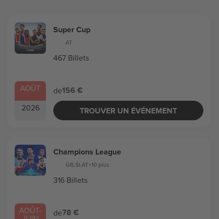
Super Cup
AT
467 Billets
AOÛT
156 €
de
2026
TROUVER UN ÉVÉNEMENT
Champions League
GB
,
SI
,
AT
+10 plus
316 Billets
AOÛT
-
78 €
de
JUIN