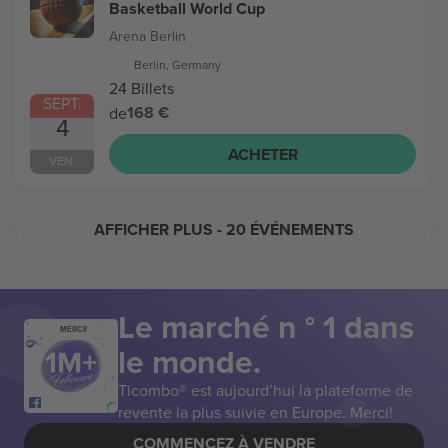
Basketball World Cup
Arena Berlin
Berlin, Germany
24 Billets
SEPT.
168 €
de
4
ACHETER
VEN.
AFFICHER PLUS
- 20 ÉVÉNEMENTS
Le marché n ° 1 dans
MERCI!
le monde.
Ticombo® est aujourd’hui la plateforme de
revente la plus suivie en Europe. Merci!
COMMENCEZ À VENDRE