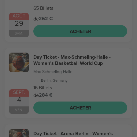
65 Billets
AOÛT
262 €
de
29
ACHETER
SAM.
Day Ticket - Max-Schmeling-Halle -
Women’s Basketball World Cup
Max-Schmeling-Halle
Berlin, Germany
16 Billets
SEPT.
284 €
de
4
ACHETER
VEN.
Day Ticket - Arena Berlin - Women’s