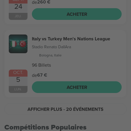
260 €
de
24
ACHETER
JEU.
Italy vs Turkey Men's Nations League
Stadio Renato DallAra
Bologna, Italie
96 Billets
OCT.
67 €
de
5
ACHETER
LUN.
AFFICHER PLUS
- 20 ÉVÉNEMENTS
Compétitions Populaires