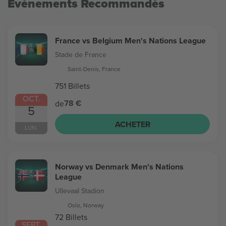
Evénements Recommandés
France vs Belgium Men's Nations League
Stade de France
Saint-Denis, France
751 Billets
OCT.
78 €
de
5
ACHETER
LUN.
Norway vs Denmark Men's Nations
League
Ullevaal Stadion
Oslo, Norway
72 Billets
SEPT.