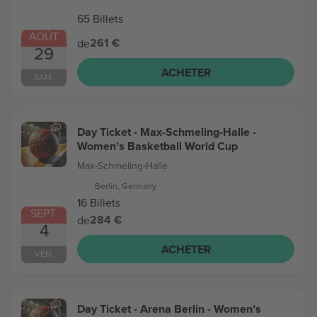
65 Billets
AOÛT
261 €
de
29
ACHETER
SAM.
Day Ticket - Max-Schmeling-Halle -
Women’s Basketball World Cup
Max-Schmeling-Halle
Berlin, Germany
16 Billets
SEPT.
284 €
de
4
ACHETER
VEN.
Day Ticket - Arena Berlin - Women’s