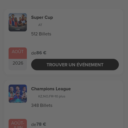
Super Cup
AT
512 Billets
AOÛT
86 €
de
2026
TROUVER UN ÉVÉNEMENT
Champions League
KZ
,
NO
,
FR
+10 plus
348 Billets
AOÛT
-
78 €
de
JUIN