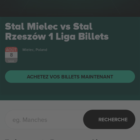
Korona Kielce vs Legia
Warszawa FC Ekstraklasa
Billets
AOÛT
Kielce, Poland
8
SAM.
ACHETEZ VOS BILLETS MAINTENANT
RECHERCHE