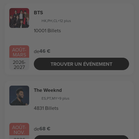
BTS
HK
,
PH
,
CL
+12 plus
10001 Billets
AOÛT
-
46 €
de
MARS
2026
-
TROUVER UN ÉVÉNEMENT
2027
The Weeknd
ES
,
PT
,
MY
+9 plus
4831 Billets
AOÛT
-
68 €
de
NOV.