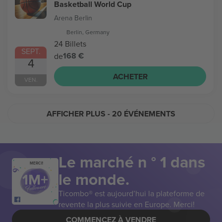
Basketball World Cup
Arena Berlin
Berlin, Germany
24 Billets
SEPT.
168 €
de
4
ACHETER
VEN.
AFFICHER PLUS
- 20 ÉVÉNEMENTS
Le marché n ° 1 dans
MERCI!
le monde.
Ticombo® est aujourd’hui la plateforme de
revente la plus suivie en Europe. Merci!
COMMENCEZ À VENDRE