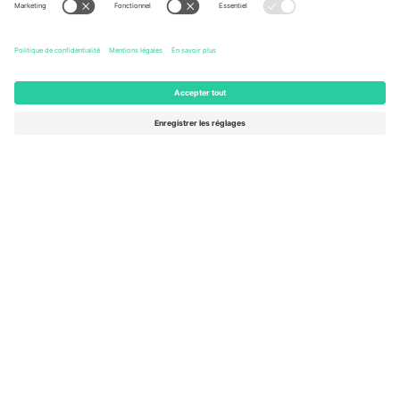
Basketball World Cup
Arena Berlin
Berlin, Germany
24 Billets
SEPT.
168 €
de
4
ACHETER
VEN.
AFFICHER PLUS
- 20 ÉVÉNEMENTS
Le marché n ° 1 dans
MERCI!
le monde.
Ticombo® est aujourd’hui la plateforme de
revente la plus suivie en Europe. Merci!
COMMENCEZ À VENDRE