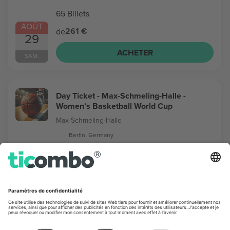
65 Billets
AOÛT
261 €
de
29
ACHETER
SAM.
Day Ticket - Max-Schmeling-Halle -
Women’s Basketball World Cup
Max-Schmeling-Halle
Berlin, Germany
16 Billets
SEPT.
284 €
de
4
ACHETER
VEN.
Day Ticket - Arena Berlin - Women’s