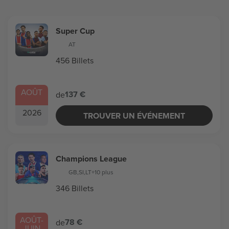
Super Cup
AT
456 Billets
AOÛT
137 €
de
2026
TROUVER UN ÉVÉNEMENT
Champions League
GB
,
SI
,
LT
+10 plus
346 Billets
AOÛT
-
78 €
de
JUIN