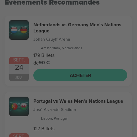
Evénements Recommandés
Netherlands vs Germany Men's Nations
League
Johan Cruyff Arena
Amsterdam, Netherlands
179 Billets
SEPT.
90 €
de
24
ACHETER
JEU.
Portugal vs Wales Men's Nations League
José Alvalade Stadium
Lisbon, Portugal
127 Billets
SEPT.