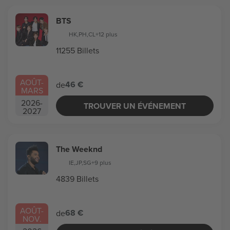
BTS
HK
,
PH
,
CL
+12 plus
11255 Billets
AOÛT
-
46 €
de
MARS
2026
-
TROUVER UN ÉVÉNEMENT
2027
The Weeknd
IE
,
JP
,
SG
+9 plus
4839 Billets
AOÛT
-
68 €
de
NOV.