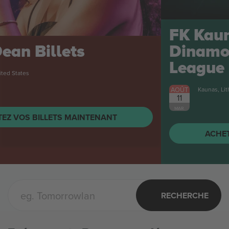
FK Kauno Žalgiris vs GNK
Dinamo Zagreb Champions
League
Billets
AOÛT
Kaunas, Lithuania
11
MAR.
ACHETEZ VOS BILLETS MAINTENANT
RECHERCHE