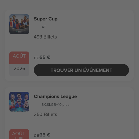
Super Cup
AT
493 Billets
AOÛT
65 €
de
2026
TROUVER UN ÉVÉNEMENT
Champions League
SK
,
SI
,
GB
+10 plus
250 Billets
AOÛT
-
65 €
de
JUIN