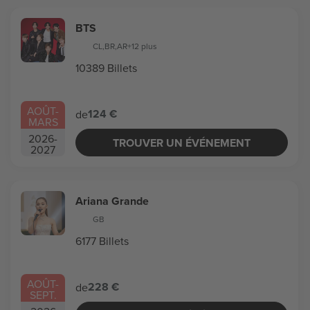
BTS
CL
,
BR
,
AR
+12 plus
10389 Billets
AOÛT
-
124 €
de
MARS
2026
-
TROUVER UN ÉVÉNEMENT
2027
Ariana Grande
GB
6177 Billets
AOÛT
-
228 €
de
SEPT.