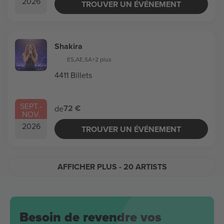
2026
TROUVER UN ÉVÉNEMENT
Shakira
ES
,
AE
,
SA
+2 plus
4411 Billets
SEPT.
-
72 €
de
NOV.
2026
TROUVER UN ÉVÉNEMENT
AFFICHER PLUS
- 20 ARTISTS
Besoin de revendre vos