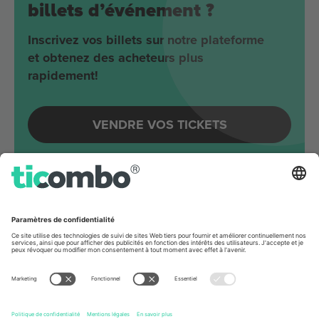
billets d’événement ?
Inscrivez vos billets sur notre plateforme
et obtenez des acheteurs plus
rapidement!
VENDRE VOS TICKETS
Evénements à venir autour
Berlin
Joji
Velodrom
Berlin, Germany