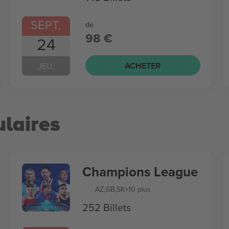
SEPT.
de
98 €
24
ACHETER
JEU.
laires
Champions League
AZ
,
GB
,
SK
+10 plus
252 Billets