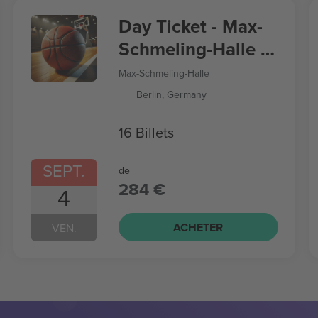
Day Ticket - Max-
Schmeling-Halle -
Women’s
Max-Schmeling-Halle
Basketball World
Berlin, Germany
Cup
16 Billets
SEPT.
de
284 €
4
ACHETER
VEN.