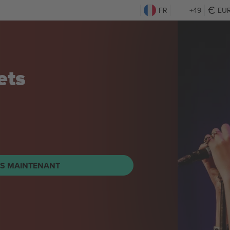
FR
+49
EU
is vs GNK
 Champions
TS MAINTENANT