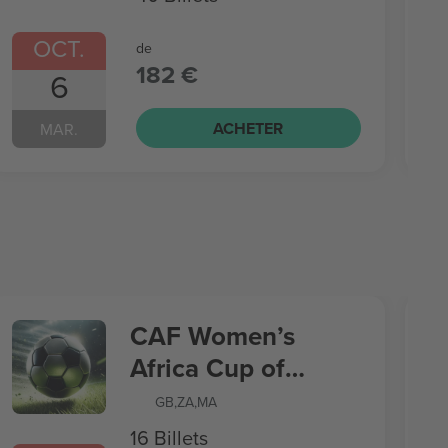
OCT.
de
182 €
6
ACHETER
MAR.
CAF Women’s
Africa Cup of
Nations
GB
,
ZA
,
MA
16 Billets