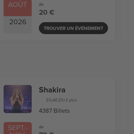
AOÛT
de
20 €
2026
TROUVER UN ÉVÉNEMENT
Shakira
EG
,
AE
,
ES
+2 plus
4387 Billets
SEPT.
-
de