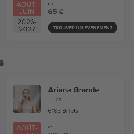
AOÛT
-
de
JUIN
65 €
2026
-
2027
TROUVER UN ÉVÉNEMENT
s
Ariana Grande
GB
6183 Billets
AOÛT
-
de