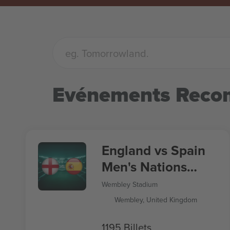
Evénements Rec
England vs Spain
Men's Nations
League
Wembley Stadium
Wembley, United Kingdom
1195 Billets