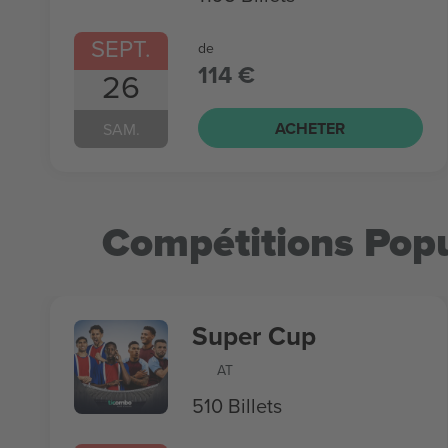
SEPT.
de
114 €
26
ACHETER
SAM.
Compétitions Popu
Super Cup
AT
510 Billets