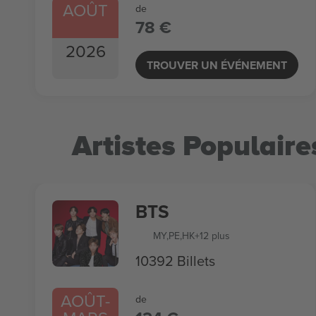
AOÛT
de
78 €
2026
TROUVER UN ÉVÉNEMENT
Artistes Populaire
BTS
MY
,
PE
,
HK
+12 plus
10392 Billets
AOÛT
-
de