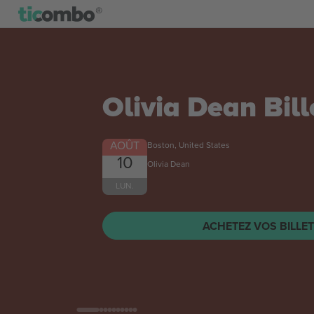
FK Kauno Žalgir
Dinamo Zagreb
League
Billets
AOÛT
Kaunas, Lithuania
11
MAR.
ACHETEZ VOS BILLE