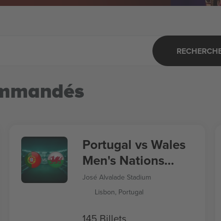
RECHERCHER
ommandés
Portugal vs Wales
Men's Nations
League
José Alvalade Stadium
Lisbon, Portugal
145 Billets