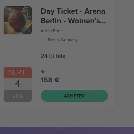
Day Ticket - Arena
Berlin - Women’s
Basketball World
Arena Berlin
Cup
Berlin, Germany
24 Billets
SEPT.
de
168 €
4
ACHETER
VEN.