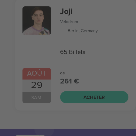
Joji
Velodrom
Berlin, Germany
65 Billets
AOÛT
de
261 €
29
ACHETER
SAM.