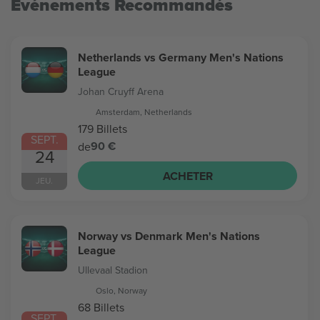
Evénements Recommandés
Netherlands vs Germany Men's Nations
League
Johan Cruyff Arena
Amsterdam, Netherlands
179 Billets
SEPT.
90 €
de
24
ACHETER
JEU.
Norway vs Denmark Men's Nations
League
Ullevaal Stadion
Oslo, Norway
68 Billets
SEPT.