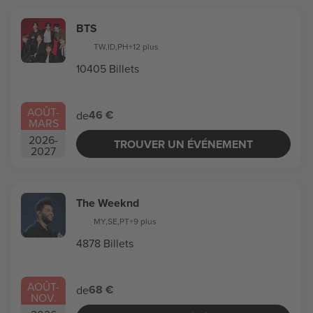
BTS
TW
,
ID
,
PH
+12 plus
10405 Billets
AOÛT
-
46 €
de
MARS
2026
-
TROUVER UN ÉVÉNEMENT
2027
The Weeknd
MY
,
SE
,
PT
+9 plus
4878 Billets
AOÛT
-
68 €
de
NOV.