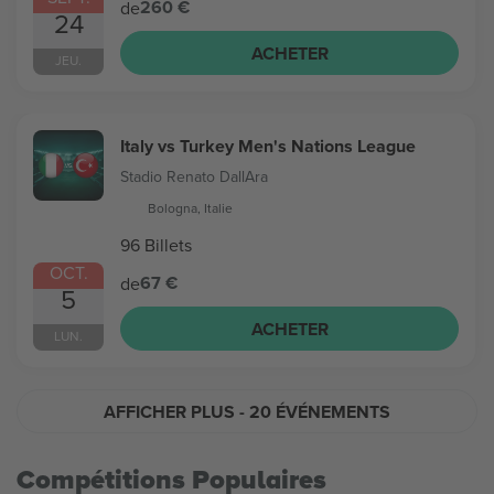
260 €
de
24
ACHETER
JEU.
Italy vs Turkey Men's Nations League
Stadio Renato DallAra
Bologna, Italie
96 Billets
OCT.
67 €
de
5
ACHETER
LUN.
AFFICHER PLUS
- 20 ÉVÉNEMENTS
Compétitions Populaires