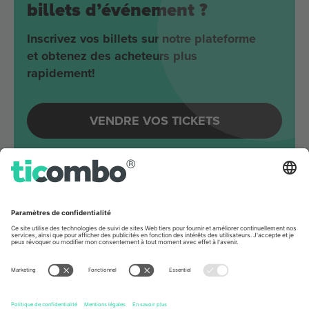
billets d’événement ?
Inscrivez vos billets sur notre plateforme
et obtenez des acheteurs plus
rapidement!
VENDRE VOS TICKETS
Evénements à venir autour
Berlin
Joji
Velodrom
Berlin, Germany