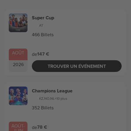
Super Cup
AT
466 Billets
AOÛT
147 €
de
2026
TROUVER UN ÉVÉNEMENT
Champions League
KZ
,
NO
,
NL
+10 plus
352 Billets
AOÛT
-
78 €
de
JUIN