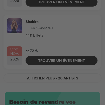
2026
TROUVER UN ÉVÉNEMENT
Shakira
SA
,
AE
,
QA
+2 plus
4411 Billets
SEPT.
-
72 €
de
NOV.
2026
TROUVER UN ÉVÉNEMENT
AFFICHER PLUS
- 20 ARTISTS
Besoin de revendre vos