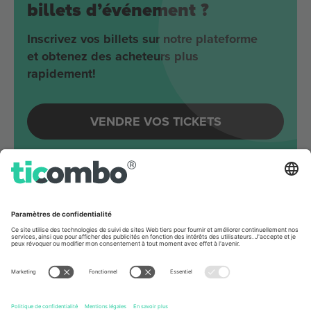
billets d’événement ?
Inscrivez vos billets sur notre plateforme
et obtenez des acheteurs plus
rapidement!
VENDRE VOS TICKETS
Evénements à venir autour
Berlin
Joji
Velodrom
Berlin, Germany