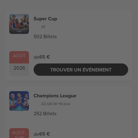
Super Cup
AT
502 Billets
AOÛT
65 €
de
2026
TROUVER UN ÉVÉNEMENT
Champions League
AZ
,
GB
,
SK
+10 plus
252 Billets
AOÛT
-
65 €
de
JUIN