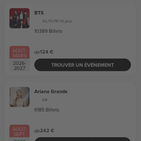
BTS
SG
,
TH
,
PE
+12 plus
10389 Billets
AOÛT
-
124 €
de
MARS
2026
-
TROUVER UN ÉVÉNEMENT
2027
Ariana Grande
GB
6185 Billets
AOÛT
-
242 €
de
SEPT.