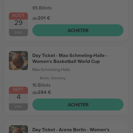
65 Billets
AOÛT
201 €
de
29
ACHETER
SAM.
Day Ticket - Max-Schmeling-Halle -
Women’s Basketball World Cup
Max-Schmeling-Halle
Berlin, Germany
16 Billets
SEPT.
284 €
de
4
ACHETER
VEN.
Day Ticket - Arena Berlin - Women’s