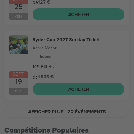
127 €
de
25
ACHETER
VEN.
Ryder Cup 2027 Sunday Ticket
Adare Manor
Ireland
149 Billets
SEPT.
1 533 €
de
19
ACHETER
DIM.
AFFICHER PLUS
- 20 ÉVÉNEMENTS
Compétitions Populaires