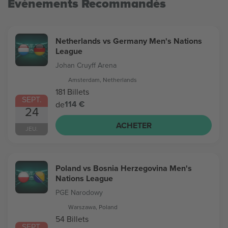
Evénements Recommandés
Netherlands vs Germany Men's Nations
League
Johan Cruyff Arena
Amsterdam, Netherlands
181 Billets
SEPT.
114 €
de
24
ACHETER
JEU.
Poland vs Bosnia Herzegovina Men's
Nations League
PGE Narodowy
Warszawa, Poland
54 Billets
SEPT.