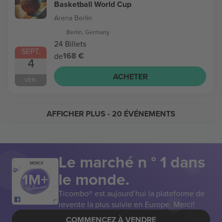
Basketball World Cup
Arena Berlin
Berlin, Germany
24 Billets
SEPT.
168 €
de
4
ACHETER
VEN.
AFFICHER PLUS
- 20 ÉVÉNEMENTS
Le marché n ° 1 dans
MERCI!
le monde.
Ticombo® est aujourd’hui la plateforme de
revente la plus suivie en Europe. Merci!
COMMENCEZ À VENDRE