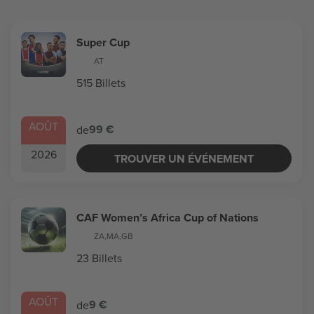
Super Cup
AT
515 Billets
AOÛT
99 €
de
2026
TROUVER UN ÉVÉNEMENT
CAF Women’s Africa Cup of Nations
ZA
,
MA
,
GB
23 Billets
AOÛT
9 €
de