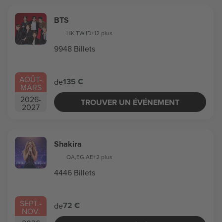
BTS
HK
,
TW
,
ID
+12 plus
9948 Billets
AOÛT
-
135 €
de
MARS
2026
-
TROUVER UN ÉVÉNEMENT
2027
Shakira
QA
,
EG
,
AE
+2 plus
4446 Billets
SEPT.
-
72 €
de
NOV.