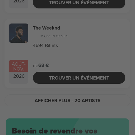
2026
TROUVER UN ÉVÉNEMENT
The Weeknd
MY
,
SE
,
PT
+9 plus
4694 Billets
AOÛT
-
68 €
de
NOV.
2026
TROUVER UN ÉVÉNEMENT
AFFICHER PLUS
- 20 ARTISTS
Besoin de revendre vos