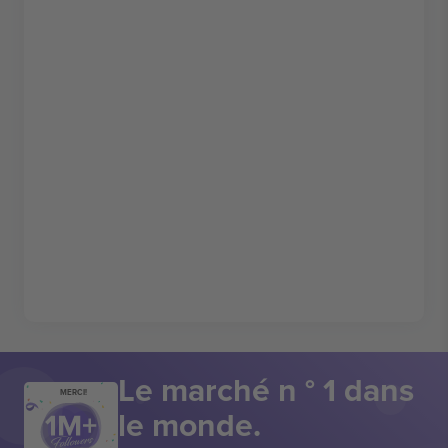
Le marché n ° 1 dans
MERCI!
le monde.