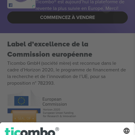
Ticombo® est aujourd’hui la plateforme de
revente la plus suivie en Europe. Merci!
COMMENCEZ À VENDRE
Label d’excellence de la
Commission européenne
Ticombo GmbH (société mère) est reconnue dans le
cadre d’Horizon 2020, le programme de financement de
la recherche et de l’innovation de l’UE, pour sa
proposition n° 782393.