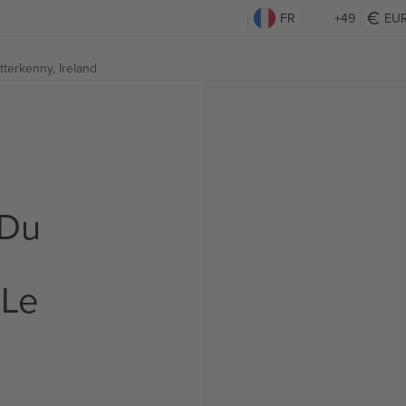
FR
+49
EU
tterkenny, Ireland
 Du
 Le
s