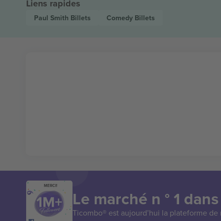
Liens rapides
Paul Smith
Billets
Comedy
Billets
MERCI!
Le marché n ° 1 dans
Ticombo® est aujourd’hui la plateforme de r