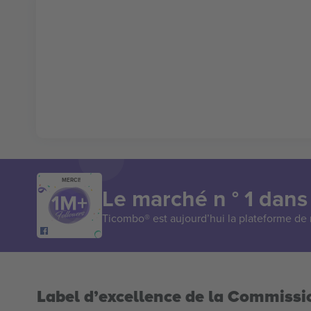
MERCI!
Le marché n ° 1 dans
Ticombo® est aujourd’hui la plateforme de r
Label d’excellence de la Commiss