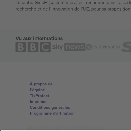
Ticombo GmbH (société mère) est reconnue dans le cadr
recherche et de l’innovation de l’UE, pour sa propositio
Vu aux informations
À propos de
L'équipe
TixProtect
Imprimer
Conditions générales
Programme d'affiliation