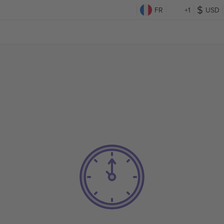
FR
+1
USD