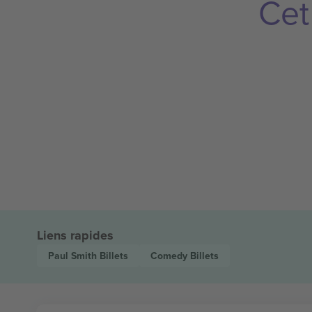
Cet
Liens rapides
Paul Smith
Billets
Comedy
Billets