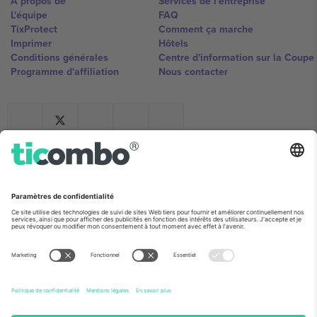
À propos de
Services de l'entreprise
L'équipe
FAQ
TixProtect
Comment ça marche
Imprimer
Hôtels
Conditions générales
Centre d'information sur la Coup
Programme d'affiliation
Nous contacter
Ticombo France
Mimi Balkanska 132, 1540, Sofia,
Bulgaria
L'entité juridique du fournisseur de la plateforme peut changer en
fonction du lieu, de l'événement et/ou du domaine. Pour plus de
détails, consultez la page spécifique de l'événement, les mentions