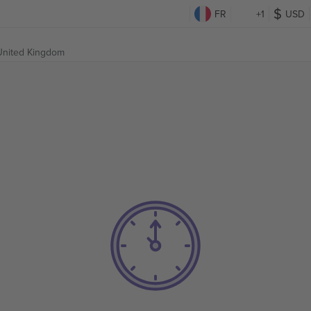
FR
+1
USD
 United Kingdom