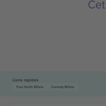
Cet
Liens rapides
Paul Smith
Billets
Comedy
Billets