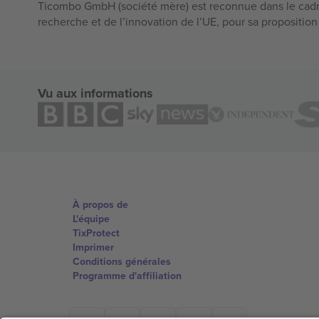
Ticombo GmbH (société mère) est reconnue dans le cadr
recherche et de l’innovation de l’UE, pour sa propositio
Vu aux informations
À propos de
L'équipe
TixProtect
Imprimer
Conditions générales
Programme d'affiliation