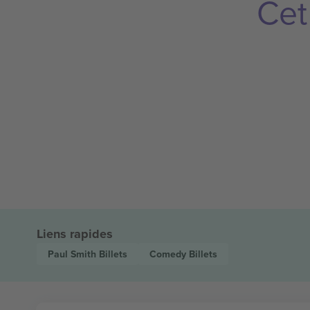
Cet
Liens rapides
Paul Smith
Billets
Comedy
Billets