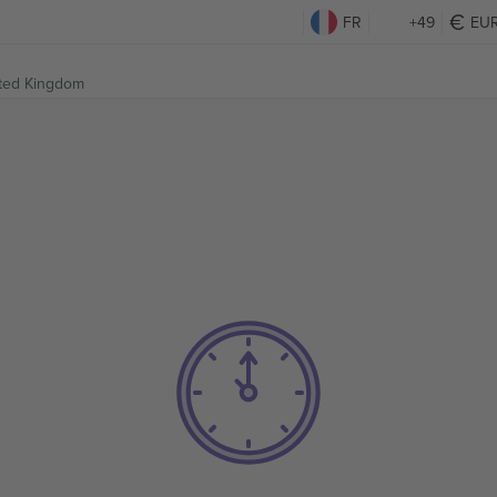
FR
+49
EU
ited Kingdom