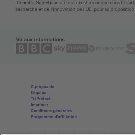
Ticombo GmbH (société mère) est reconnue dans le cadr
recherche et de l’innovation de l’UE, pour sa propositio
Vu aux informations
À propos de
L'équipe
TixProtect
Imprimer
Conditions générales
Programme d'affiliation