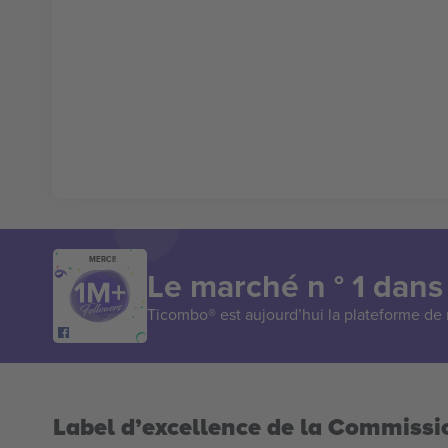
MERCI!
Le marché n ° 1 dans
Ticombo® est aujourd’hui la plateforme de r
Label d’excellence de la Commiss