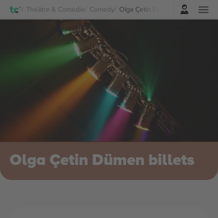
Connexion
Théâtre & Comédie
Comedy
Olga Çetin Dümen Billets
Olga Çetin Dümen billets