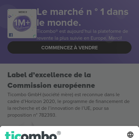
Le marché n ° 1 dans
MERCI!
le monde.
Ticombo® est aujourd’hui la plateforme de
revente la plus suivie en Europe. Merci!
COMMENCEZ À VENDRE
Label d’excellence de la
Commission européenne
Ticombo GmbH (société mère) est reconnue dans le
cadre d’Horizon 2020, le programme de financement de
la recherche et de l’innovation de l’UE, pour sa
proposition n° 782393.