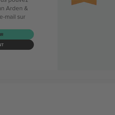
nn Arden &
e-mail sur
IR
NT