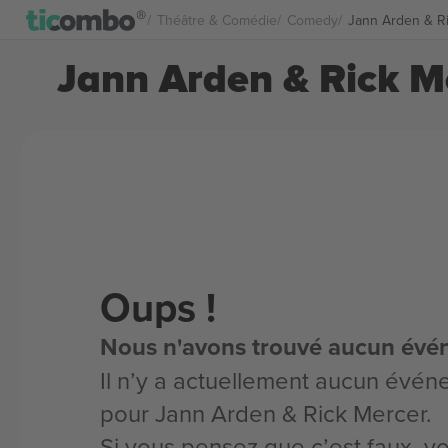
Théâtre & Comédie
Comedy
Jann Arden & Ri
Jann Arden & Rick Me
Oups !
Nous n'avons trouvé aucun évé
Il n’y a actuellement aucun évén
pour Jann Arden & Rick Mercer.
Si vous pensez que c’est faux, 