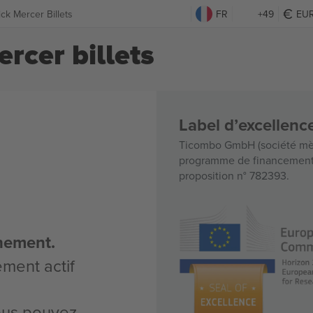
ck Mercer Billets
FR
+49
EU
rcer billets
Label d’excellen
Ticombo GmbH (société mèr
programme de financement d
proposition n° 782393.
nement.
ement actif
vous pouvez