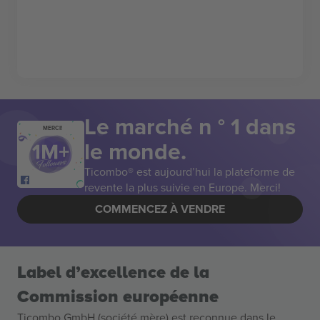
Le marché n ° 1 dans
MERCI!
le monde.
Ticombo® est aujourd’hui la plateforme de
revente la plus suivie en Europe. Merci!
COMMENCEZ À VENDRE
Label d’excellence de la
Commission européenne
Ticombo GmbH (société mère) est reconnue dans le