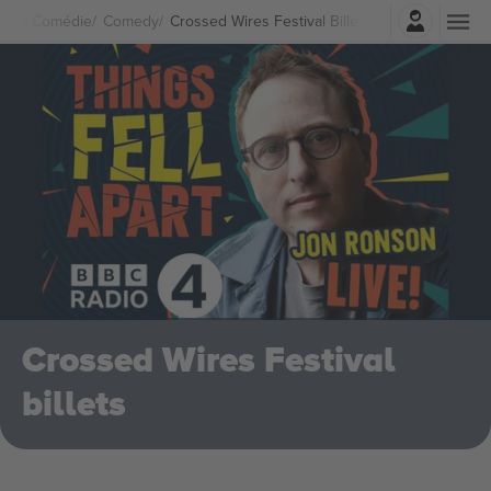
Connexion
re & Comédie
Comedy
Crossed Wires Festival Billets
Crossed Wires Festival
billets