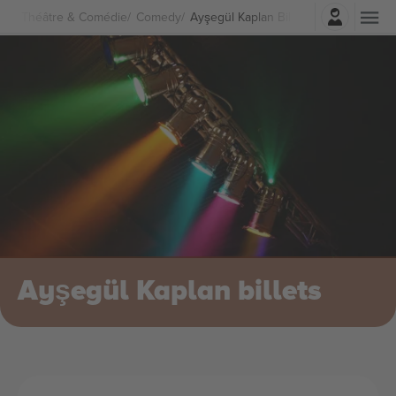
Connexion
Théâtre & Comédie
Comedy
Ayşegül Kaplan Billets
Ayşegül Kaplan billets