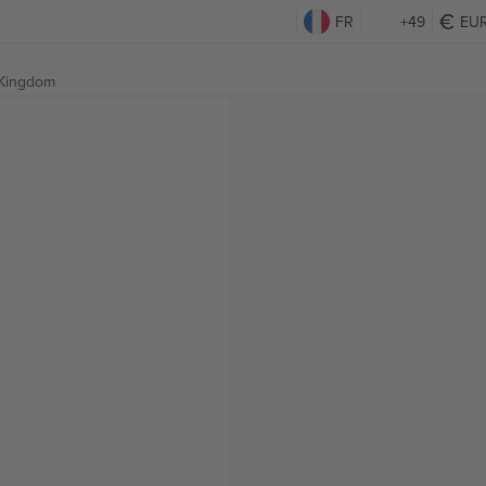
FR
+49
EU
d Kingdom