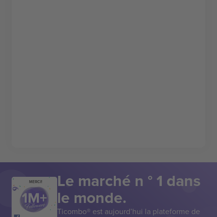
Le marché n ° 1 dans
MERCI!
le monde.
Ticombo® est aujourd’hui la plateforme de