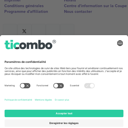
Imprimer
Hôtels
Conditions générales
Centre d'information sur la Coup
Programme d'affiliation
Nous contacter
Ticombo France
Mimi Balkanska 132, 1540, Sofia,
Bulgaria
L'entité juridique du fournisseur de la plateforme peut changer en
fonction du lieu, de l'événement et/ou du domaine. Pour plus de
détails, consultez la page spécifique de l'événement, les mentions
légales et les conditions.,
Imprimer
et
Termes.
© 2026 Ticombo.
Tous droits réservés.