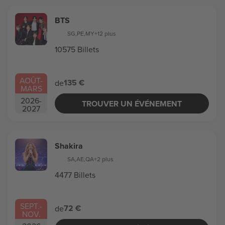
BTS
SG
,
PE
,
MY
+12 plus
10575 Billets
AOÛT
-
135 €
de
MARS
2026
-
TROUVER UN ÉVÉNEMENT
2027
Shakira
SA
,
AE
,
QA
+2 plus
4477 Billets
SEPT.
-
72 €
de
NOV.