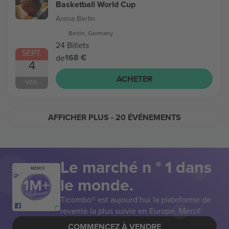
Basketball World Cup
Arena Berlin
Berlin, Germany
24 Billets
SEPT.
168 €
de
4
ACHETER
VEN.
AFFICHER PLUS
- 20 ÉVÉNEMENTS
Le marché n ° 1 dans
MERCI!
le monde.
Ticombo® est aujourd’hui la plateforme de
revente la plus suivie en Europe. Merci!
COMMENCEZ À VENDRE