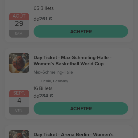
65 Billets
AOÛT
261 €
de
29
ACHETER
SAM.
Day Ticket - Max-Schmeling-Halle -
Women’s Basketball World Cup
Max-Schmeling-Halle
Berlin, Germany
16 Billets
SEPT.
284 €
de
4
ACHETER
VEN.
Day Ticket - Arena Berlin - Women’s