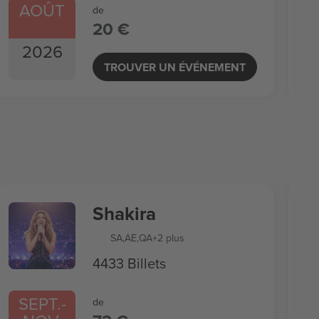
AOÛT
de
20 €
2026
TROUVER UN ÉVÉNEMENT
Shakira
SA
,
AE
,
QA
+2 plus
4433 Billets
SEPT.
-
de