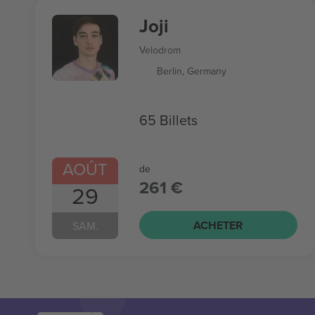
Joji
Velodrom
Berlin, Germany
65 Billets
AOÛT
de
261 €
29
ACHETER
SAM.