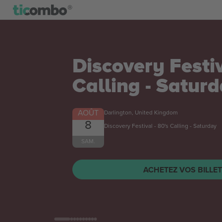
Mateusz Gamrot
Salkilld UFC Fi
Billets
AOÛT
Las Vegas, United States
8
SAM.
ACHETEZ VOS BILLE