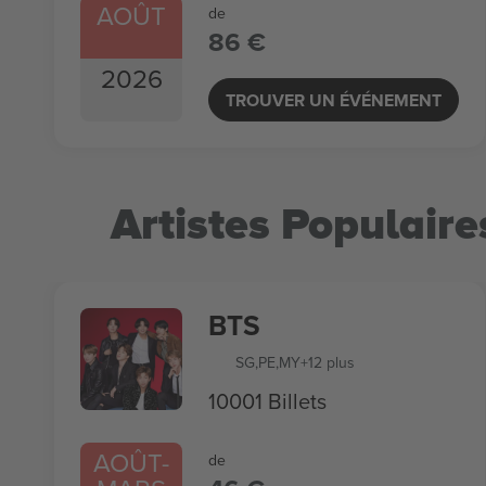
AOÛT
de
86 €
2026
TROUVER UN ÉVÉNEMENT
Artistes Populaire
BTS
SG
,
PE
,
MY
+12 plus
10001 Billets
AOÛT
-
de