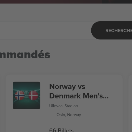
RECHERCHER
ommandés
Norway vs
Denmark Men's
Nations League
Ullevaal Stadion
Oslo, Norway
66 Billets