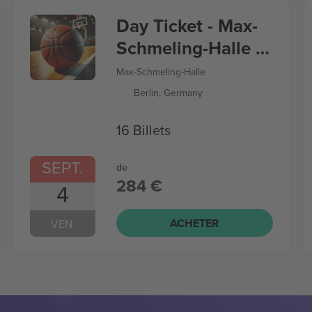
Day Ticket - Max-
Schmeling-Halle -
Women’s
Max-Schmeling-Halle
Basketball World
Berlin, Germany
Cup
16 Billets
SEPT.
de
284 €
4
ACHETER
VEN.