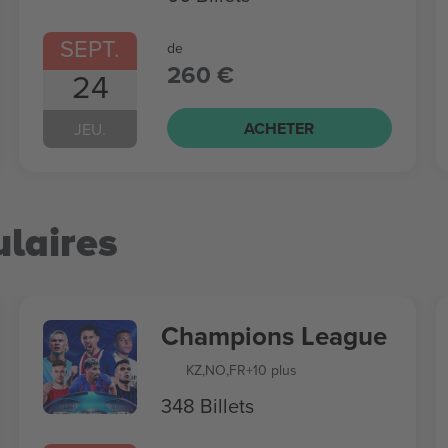
SEPT.
de
260 €
24
ACHETER
JEU.
laires
Champions League
KZ
,
NO
,
FR
+10 plus
348 Billets