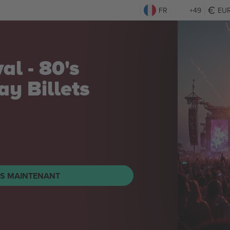
FR
+49
EU
 vs Quillan
ght Night
TS MAINTENANT