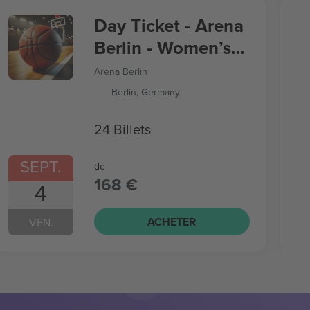
Day Ticket - Arena
Berlin - Women’s
Basketball World
Arena Berlin
Cup
Berlin, Germany
24 Billets
SEPT.
de
168 €
4
ACHETER
VEN.