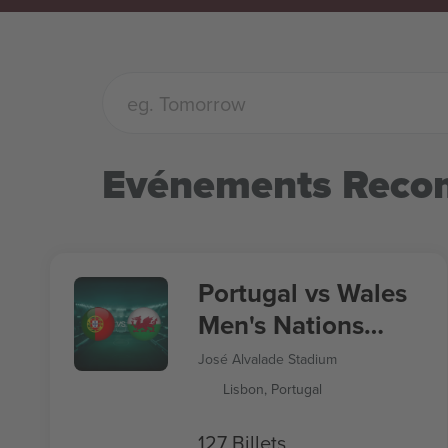
Evénements Rec
Portugal vs Wales
Men's Nations
League
José Alvalade Stadium
Lisbon, Portugal
127 Billets