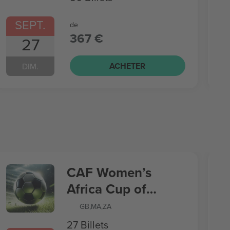
SEPT.
de
367 €
27
ACHETER
DIM.
CAF Women’s
Africa Cup of
Nations
GB
,
MA
,
ZA
27 Billets