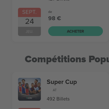
SEPT.
de
98 €
24
ACHETER
JEU.
Compétitions Popu
Super Cup
AT
492 Billets