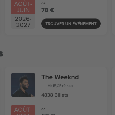
AOÛT
-
de
JUIN
78 €
2026
-
2027
TROUVER UN ÉVÉNEMENT
s
The Weeknd
HK
,
IE
,
GB
+9 plus
4838 Billets
AOÛT
-
de